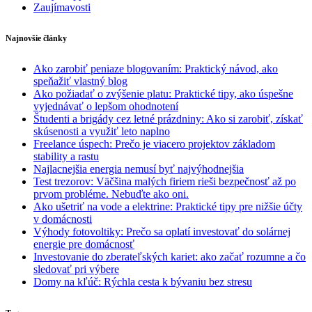
Zaujímavosti
Najnovšie články
Ako zarobiť peniaze blogovaním: Praktický návod, ako
speňažiť vlastný blog
Ako požiadať o zvýšenie platu: Praktické tipy, ako úspešne
vyjednávať o lepšom ohodnotení
Študenti a brigády cez letné prázdniny: Ako si zarobiť, získať
skúsenosti a využiť leto naplno
Freelance úspech: Prečo je viacero projektov základom
stability a rastu
Najlacnejšia energia nemusí byť najvýhodnejšia
Test trezorov: Väčšina malých firiem rieši bezpečnosť až po
prvom probléme. Nebuďte ako oni.
Ako ušetriť na vode a elektrine: Praktické tipy pre nižšie účty
v domácnosti
Výhody fotovoltiky: Prečo sa oplatí investovať do solárnej
energie pre domácnosť
Investovanie do zberateľských kariet: ako začať rozumne a čo
sledovať pri výbere
Domy na kľúč: Rýchla cesta k bývaniu bez stresu