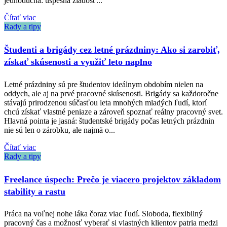
jednoduchá: úspešná žiadosť...
Čítať viac
Rady a tipy
Študenti a brigády cez letné prázdniny: Ako si zarobiť,
získať skúsenosti a využiť leto naplno
Letné prázdniny sú pre študentov ideálnym obdobím nielen na
oddych, ale aj na prvé pracovné skúsenosti. Brigády sa každoročne
stávajú prirodzenou súčasťou leta mnohých mladých ľudí, ktorí
chcú získať vlastné peniaze a zároveň spoznať reálny pracovný svet.
Hlavná pointa je jasná: študentské brigády počas letných prázdnin
nie sú len o zárobku, ale najmä o...
Čítať viac
Rady a tipy
Freelance úspech: Prečo je viacero projektov základom
stability a rastu
Práca na voľnej nohe láka čoraz viac ľudí. Sloboda, flexibilný
pracovný čas a možnosť vyberať si vlastných klientov patria medzi