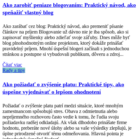
Ako zarobiť peniaze blogovaním: Praktický návod, ako
speňažiť vlastný blog
Ako zarábať cez blog: Praktický návod, ako premeniť písanie
článkov na príjem Blogovanie už dávno nie je iba spôsob, ako si
zapisovať myšlienky alebo zdieľať svoje záľuby. Dnes môže byť
blog plnohodnotným online projektom, ktorý dokáže prinášať
pravidelný príjem. Mnohí úspešní blogeri začínali s jednoduchou
stránkou a postupne si vybudovali publikum, dôveru a zdroj...
Čítať viac
Rady a tipy
Ako požiadať o zvýšenie platu: Praktické tipy, ako
úspešne vyjednávať o lepšom ohodnotení
Požiadať o zvýšenie platu patrí medzi situácie, ktoré mnohým
zamestnancom spôsobujú stres. Obava z odmietnutia alebo
nepríjemného rozhovoru často vedie k tomu, že ľudia svoju
požiadavku radšej odkladajú. Ak však dlhodobo prinášate firme
hodnotu, preberáte nové úlohy alebo sa vaše výsledky zlepšujú, je
úplne prirodzené otvoriť tému odmeňovania. Hlavná pointa je