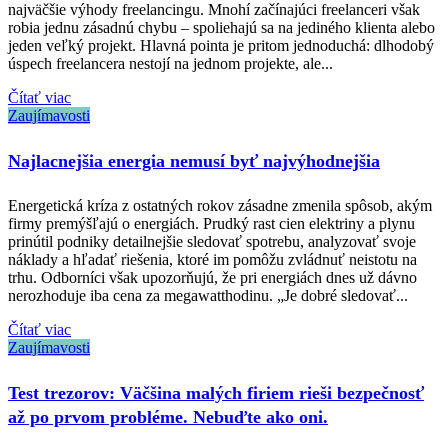
najväčšie výhody freelancingu. Mnohí začínajúci freelanceri však
robia jednu zásadnú chybu – spoliehajú sa na jediného klienta alebo
jeden veľký projekt. Hlavná pointa je pritom jednoduchá: dlhodobý
úspech freelancera nestojí na jednom projekte, ale...
Čítať viac
Zaujímavosti
Najlacnejšia energia nemusí byť najvýhodnejšia
Energetická kríza z ostatných rokov zásadne zmenila spôsob, akým
firmy premýšľajú o energiách. Prudký rast cien elektriny a plynu
prinútil podniky detailnejšie sledovať spotrebu, analyzovať svoje
náklady a hľadať riešenia, ktoré im pomôžu zvládnuť neistotu na
trhu. Odborníci však upozorňujú, že pri energiách dnes už dávno
nerozhoduje iba cena za megawatthodinu. „Je dobré sledovať...
Čítať viac
Zaujímavosti
Test trezorov: Väčšina malých firiem rieši bezpečnosť
až po prvom probléme. Nebuďte ako oni.