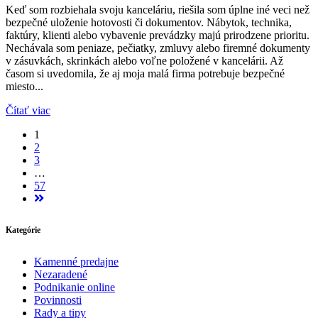
Keď som rozbiehala svoju kanceláriu, riešila som úplne iné veci než
bezpečné uloženie hotovosti či dokumentov. Nábytok, technika,
faktúry, klienti alebo vybavenie prevádzky majú prirodzene prioritu.
Nechávala som peniaze, pečiatky, zmluvy alebo firemné dokumenty
v zásuvkách, skrinkách alebo voľne položené v kancelárii. Až
časom si uvedomila, že aj moja malá firma potrebuje bezpečné
miesto...
Čítať viac
1
2
3
…
57
Kategórie
Kamenné predajne
Nezaradené
Podnikanie online
Povinnosti
Rady a tipy