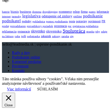
Tagy:
biznis
business
firma
eshop
informacie
ecommerce
baterie
domena
dropshipping
gastro
legislativa
podnikanie
odstupenie od zmluvy
online
internet
jarmoky
podnikatel
potraviny
podniky
posta
povinnosti
PR
pokladnica
pomoc podnikaniu
prezentacia
predaj
prevadzkaren
prevadzkovy poriadok
psc
registracna pokladnica
Spolupráca
slovenko
slovensko
reklamacia
restauracie
stranka
trhy
udaje
web
zakaznik
na fakture
vaha
webstranka
zakony
zaruka
zip
hello@leadmedia.sk | uspesne-pondikanie.sk
Rady a tipy
Podnikanie online
Kamenné predajne
Povinnosti
Kontakt
Táto stránka používa súbory “cookies”. Vďaka nim presnejšie
analyzujeme návštevnosť a používateľské nastavenia.
Viac informácií
SÚHLASÍM
Close