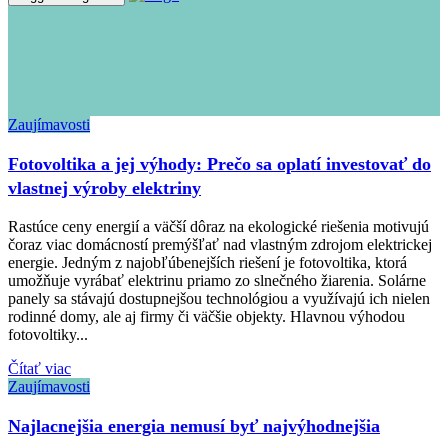
Zaujímavosti
Fotovoltika a jej výhody: Prečo sa oplatí investovať do
vlastnej výroby elektriny
Rastúce ceny energií a väčší dôraz na ekologické riešenia motivujú
čoraz viac domácností premýšľať nad vlastným zdrojom elektrickej
energie. Jedným z najobľúbenejších riešení je fotovoltika, ktorá
umožňuje vyrábať elektrinu priamo zo slnečného žiarenia. Solárne
panely sa stávajú dostupnejšou technológiou a využívajú ich nielen
rodinné domy, ale aj firmy či väčšie objekty. Hlavnou výhodou
fotovoltiky...
Čítať viac
Zaujímavosti
Najlacnejšia energia nemusí byť najvýhodnejšia