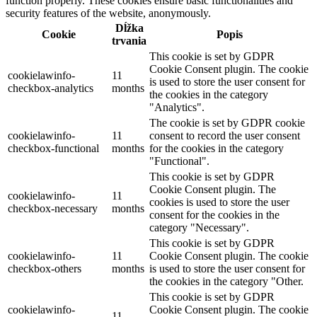
function properly. These cookies ensure basic functionalities and
security features of the website, anonymously.
Dĺžka
Cookie
Popis
trvania
This cookie is set by GDPR
Cookie Consent plugin. The cookie
cookielawinfo-
11
is used to store the user consent for
checkbox-analytics
months
the cookies in the category
"Analytics".
The cookie is set by GDPR cookie
cookielawinfo-
11
consent to record the user consent
checkbox-functional
months
for the cookies in the category
"Functional".
This cookie is set by GDPR
Cookie Consent plugin. The
cookielawinfo-
11
cookies is used to store the user
checkbox-necessary
months
consent for the cookies in the
category "Necessary".
This cookie is set by GDPR
cookielawinfo-
11
Cookie Consent plugin. The cookie
checkbox-others
months
is used to store the user consent for
the cookies in the category "Other.
This cookie is set by GDPR
cookielawinfo-
Cookie Consent plugin. The cookie
11