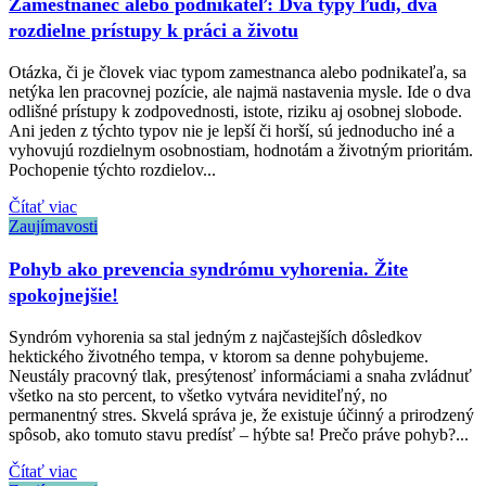
Zamestnanec alebo podnikateľ: Dva typy ľudí, dva
rozdielne prístupy k práci a životu
Otázka, či je človek viac typom zamestnanca alebo podnikateľa, sa
netýka len pracovnej pozície, ale najmä nastavenia mysle. Ide o dva
odlišné prístupy k zodpovednosti, istote, riziku aj osobnej slobode.
Ani jeden z týchto typov nie je lepší či horší, sú jednoducho iné a
vyhovujú rozdielnym osobnostiam, hodnotám a životným prioritám.
Pochopenie týchto rozdielov...
Čítať viac
Zaujímavosti
Pohyb ako prevencia syndrómu vyhorenia. Žite
spokojnejšie!
Syndróm vyhorenia sa stal jedným z najčastejších dôsledkov
hektického životného tempa, v ktorom sa denne pohybujeme.
Neustály pracovný tlak, presýtenosť informáciami a snaha zvládnuť
všetko na sto percent, to všetko vytvára neviditeľný, no
permanentný stres. Skvelá správa je, že existuje účinný a prirodzený
spôsob, ako tomuto stavu predísť – hýbte sa! Prečo práve pohyb?...
Čítať viac