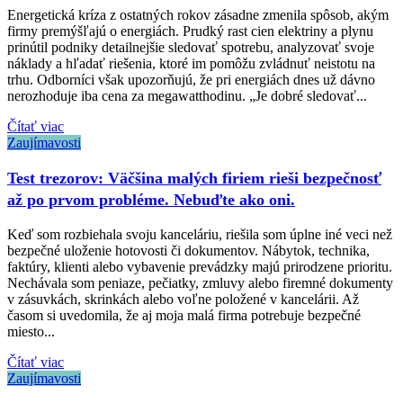
Energetická kríza z ostatných rokov zásadne zmenila spôsob, akým
firmy premýšľajú o energiách. Prudký rast cien elektriny a plynu
prinútil podniky detailnejšie sledovať spotrebu, analyzovať svoje
náklady a hľadať riešenia, ktoré im pomôžu zvládnuť neistotu na
trhu. Odborníci však upozorňujú, že pri energiách dnes už dávno
nerozhoduje iba cena za megawatthodinu. „Je dobré sledovať...
Čítať viac
Zaujímavosti
Test trezorov: Väčšina malých firiem rieši bezpečnosť
až po prvom probléme. Nebuďte ako oni.
Keď som rozbiehala svoju kanceláriu, riešila som úplne iné veci než
bezpečné uloženie hotovosti či dokumentov. Nábytok, technika,
faktúry, klienti alebo vybavenie prevádzky majú prirodzene prioritu.
Nechávala som peniaze, pečiatky, zmluvy alebo firemné dokumenty
v zásuvkách, skrinkách alebo voľne položené v kancelárii. Až
časom si uvedomila, že aj moja malá firma potrebuje bezpečné
miesto...
Čítať viac
Zaujímavosti