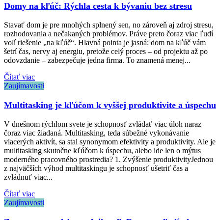
Domy na kľúč: Rýchla cesta k bývaniu bez stresu
Stavať dom je pre mnohých splnený sen, no zároveň aj zdroj stresu,
rozhodovania a nečakaných problémov. Práve preto čoraz viac ľudí
volí riešenie „na kľúč“. Hlavná pointa je jasná: dom na kľúč vám
šetrí čas, nervy aj energiu, pretože celý proces – od projektu až po
odovzdanie – zabezpečuje jedna firma. To znamená menej...
Čítať viac
Zaujímavosti
Multitasking je kľúčom k vyššej produktivite a úspechu
V dnešnom rýchlom svete je schopnosť zvládať viac úloh naraz
čoraz viac žiadaná. Multitasking, teda súbežné vykonávanie
viacerých aktivít, sa stal synonymom efektivity a produktivity. Ale je
multitasking skutočne kľúčom k úspechu, alebo ide len o mýtus
moderného pracovného prostredia? 1. Zvýšenie produktivityJednou
z najväčších výhod multitaskingu je schopnosť ušetriť čas a
zvládnuť viac...
Čítať viac
Zaujímavosti