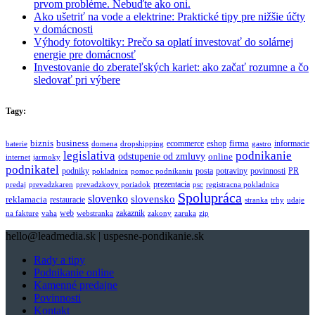
prvom probléme. Nebuďte ako oni.
Ako ušetriť na vode a elektrine: Praktické tipy pre nižšie účty
v domácnosti
Výhody fotovoltiky: Prečo sa oplatí investovať do solárnej
energie pre domácnosť
Investovanie do zberateľských kariet: ako začať rozumne a čo
sledovať pri výbere
Tagy:
biznis
business
firma
eshop
informacie
ecommerce
baterie
domena
dropshipping
gastro
legislativa
podnikanie
odstupenie od zmluvy
online
internet
jarmoky
podnikatel
potraviny
podniky
posta
povinnosti
PR
pokladnica
pomoc podnikaniu
prezentacia
predaj
prevadzkaren
prevadzkovy poriadok
psc
registracna pokladnica
Spolupráca
slovenko
slovensko
reklamacia
restauracie
stranka
trhy
udaje
web
zakaznik
na fakture
vaha
webstranka
zakony
zaruka
zip
hello@leadmedia.sk | uspesne-pondikanie.sk
Rady a tipy
Podnikanie online
Kamenné predajne
Povinnosti
Kontakt