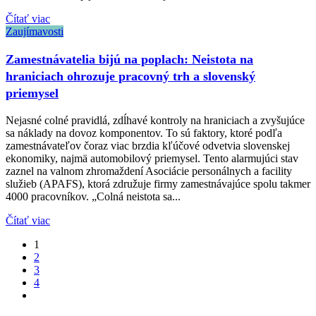
Čítať viac
Zaujímavosti
Zamestnávatelia bijú na poplach: Neistota na
hraniciach ohrozuje pracovný trh a slovenský
priemysel
Nejasné colné pravidlá, zdĺhavé kontroly na hraniciach a zvyšujúce
sa náklady na dovoz komponentov. To sú faktory, ktoré podľa
zamestnávateľov čoraz viac brzdia kľúčové odvetvia slovenskej
ekonomiky, najmä automobilový priemysel. Tento alarmujúci stav
zaznel na valnom zhromaždení Asociácie personálnych a facility
služieb (APAFS), ktorá združuje firmy zamestnávajúce spolu takmer
4000 pracovníkov. „Colná neistota sa...
Čítať viac
1
2
3
4