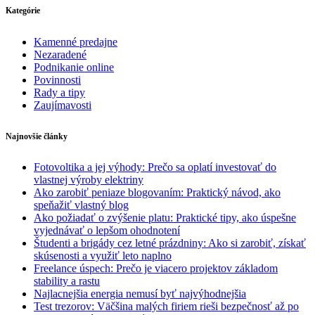
Kategórie
Kamenné predajne
Nezaradené
Podnikanie online
Povinnosti
Rady a tipy
Zaujímavosti
Najnovšie články
Fotovoltika a jej výhody: Prečo sa oplatí investovať do
vlastnej výroby elektriny
Ako zarobiť peniaze blogovaním: Praktický návod, ako
speňažiť vlastný blog
Ako požiadať o zvýšenie platu: Praktické tipy, ako úspešne
vyjednávať o lepšom ohodnotení
Študenti a brigády cez letné prázdniny: Ako si zarobiť, získať
skúsenosti a využiť leto naplno
Freelance úspech: Prečo je viacero projektov základom
stability a rastu
Najlacnejšia energia nemusí byť najvýhodnejšia
Test trezorov: Väčšina malých firiem rieši bezpečnosť až po