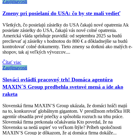
Zaujímavosti
Zmeny pri posielaní do USA: čo by ste mali vedieť
Všetkých, čo posielajú zásielky do USA čakajú nové opatrenia Ak
posielate zásielky do USA, čakajú vás nové colné opatrenia.
Americká vláda sprísňuje pravidlá: od septembra 2025 sa budú
preclievať aj zásielky s hodnotou do 800 € a dôkladnejšie sa budú
kontrolovať colné dokumenty. Tieto zmeny sa dotknú ako malých e-
shopov, tak aj veľkých vývozcov....
Čítať viac
Zaujímavosti
Slováci ovládli pracovný trh! Domáca agentúra
MAXIN´S Group predbehla svetové mená a ide ako
raketa
Slovenská firma MAXIN’S Group ukázala, že domáci hráči majú
na to, konkurovať globálnym gigantom. V prestížnom rebríčku HR
agentúr obsadila prvé priečky a spôsobila rozruch na trhu práce.
Slovenská firma prekonala očakávania Kto povedal, že na
Slovensku sa nedá uspieť vo veľkom štýle? Príbeh spoločnosti
MAXIN’S Group je dôkazom, že aj domáca firma dokáže...