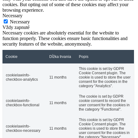
cookies. But opting out of some of these cookies may affect your
browsing experience.
Necessary
Necessary
Vždy zapnuté
Necessary cookies are absolutely essential for the website to
function properly. These cookies ensure basic functionalities and
security features of the website, anonymously.
Cookie
Dĺžka trvania
Popis
This cookie is set by GDPR
Cookie Consent plugin. The
cookielawinfo-
11 months
cookie is used to store the user
checkbox-analytics
consent for the cookies in the
category "Analytics".
The cookie is set by GDPR
cookielawinfo-
cookie consent to record the
11 months
checkbox-functional
user consent for the cookies in
the category "Functional".
This cookie is set by GDPR
Cookie Consent plugin. The
cookielawinfo-
11 months
cookies is used to store the
checkbox-necessary
user consent for the cookies in
the category "Necessary".