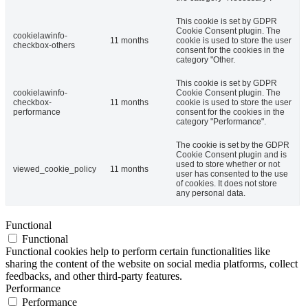
This cookie is set by GDPR
Cookie Consent plugin. The
cookielawinfo-
11 months
cookie is used to store the user
checkbox-others
consent for the cookies in the
category "Other.
This cookie is set by GDPR
cookielawinfo-
Cookie Consent plugin. The
checkbox-
11 months
cookie is used to store the user
performance
consent for the cookies in the
category "Performance".
The cookie is set by the GDPR
Cookie Consent plugin and is
used to store whether or not
viewed_cookie_policy
11 months
user has consented to the use
of cookies. It does not store
any personal data.
Functional
Functional
Functional cookies help to perform certain functionalities like
sharing the content of the website on social media platforms, collect
feedbacks, and other third-party features.
Performance
Performance