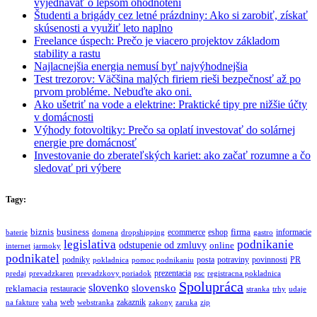
vyjednávať o lepšom ohodnotení
Študenti a brigády cez letné prázdniny: Ako si zarobiť, získať
skúsenosti a využiť leto naplno
Freelance úspech: Prečo je viacero projektov základom
stability a rastu
Najlacnejšia energia nemusí byť najvýhodnejšia
Test trezorov: Väčšina malých firiem rieši bezpečnosť až po
prvom probléme. Nebuďte ako oni.
Ako ušetriť na vode a elektrine: Praktické tipy pre nižšie účty
v domácnosti
Výhody fotovoltiky: Prečo sa oplatí investovať do solárnej
energie pre domácnosť
Investovanie do zberateľských kariet: ako začať rozumne a čo
sledovať pri výbere
Tagy:
biznis
business
firma
eshop
informacie
ecommerce
baterie
domena
dropshipping
gastro
legislativa
podnikanie
odstupenie od zmluvy
online
internet
jarmoky
podnikatel
potraviny
podniky
posta
povinnosti
PR
pokladnica
pomoc podnikaniu
prezentacia
predaj
prevadzkaren
prevadzkovy poriadok
psc
registracna pokladnica
Spolupráca
slovenko
slovensko
reklamacia
restauracie
stranka
trhy
udaje
web
zakaznik
na fakture
vaha
webstranka
zakony
zaruka
zip