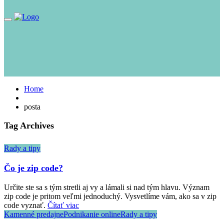
Toggle
navigation
Home
posta
Tag Archives
Rady a tipy
Čo je zip code?
Určite ste sa s tým stretli aj vy a lámali si nad tým hlavu. Význam
zip code je pritom veľmi jednoduchý. Vysvetlíme vám, ako sa v zip
code vyznať.
Čítať viac
Kamenné predajne
Podnikanie online
Rady a tipy