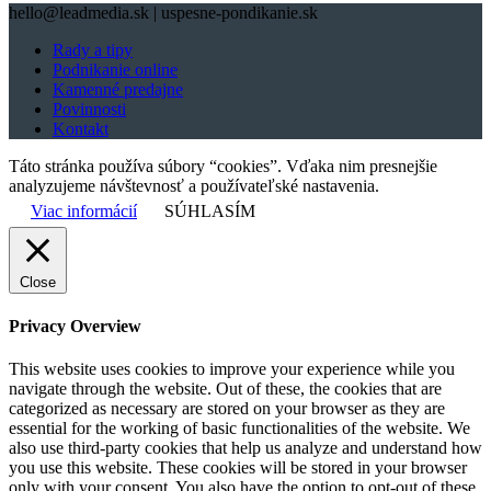
hello@leadmedia.sk | uspesne-pondikanie.sk
Rady a tipy
Podnikanie online
Kamenné predajne
Povinnosti
Kontakt
Táto stránka používa súbory “cookies”. Vďaka nim presnejšie
analyzujeme návštevnosť a používateľské nastavenia.
Viac informácií
SÚHLASÍM
Close
Privacy Overview
This website uses cookies to improve your experience while you
navigate through the website. Out of these, the cookies that are
categorized as necessary are stored on your browser as they are
essential for the working of basic functionalities of the website. We
also use third-party cookies that help us analyze and understand how
you use this website. These cookies will be stored in your browser
only with your consent. You also have the option to opt-out of these