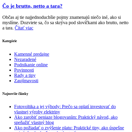
Čo je brutto, netto a tara?
Občas aj tie najjednoduchšie pojmy znamenajú niečo iné, ako si
myslíme. Dozviete sa, čo sa skrýva pod slovíčkami ako brutto, netto
a tara.
Čítať viac
Kategórie
Kamenné predajne
Nezaradené
Podnikanie online
Povinnosti
Rady a tipy
Zaujímavosti
Najnovšie články
Fotovoltika a jej výhody: Prečo sa oplatí investovať do
vlastnej výroby elektriny
Ako zarobiť peniaze blogovaním: Praktický návod, ako
speňažiť vlastný blog
Ako požiadať o zvýšenie platu: Praktické tipy, ako úspešne