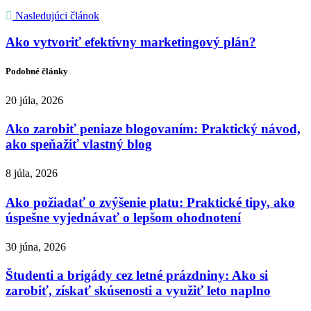
Nasledujúci článok
Ako vytvoriť efektívny marketingový plán?
Podobné články
20 júla, 2026
Ako zarobiť peniaze blogovaním: Praktický návod,
ako speňažiť vlastný blog
8 júla, 2026
Ako požiadať o zvýšenie platu: Praktické tipy, ako
úspešne vyjednávať o lepšom ohodnotení
30 júna, 2026
Študenti a brigády cez letné prázdniny: Ako si
zarobiť, získať skúsenosti a využiť leto naplno