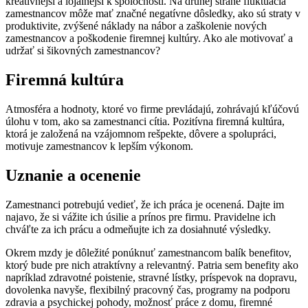
kreatívnejší a lojálnejší k spoločnosti. Na druhej strane fluktuácia
zamestnancov môže mať značné negatívne dôsledky, ako sú straty v
produktivite, zvýšené náklady na nábor a zaškolenie nových
zamestnancov a poškodenie firemnej kultúry. Ako ale motivovať a
udržať si šikovných zamestnancov?
Firemná kultúra
Atmosféra a hodnoty, ktoré vo firme prevládajú, zohrávajú kľúčovú
úlohu v tom, ako sa zamestnanci cítia. Pozitívna firemná kultúra,
ktorá je založená na vzájomnom rešpekte, dôvere a spolupráci,
motivuje zamestnancov k lepším výkonom.
Uznanie a ocenenie
Zamestnanci potrebujú vedieť, že ich práca je ocenená. Dajte im
najavo, že si vážite ich úsilie a prínos pre firmu. Pravidelne ich
chváľte za ich prácu a odmeňujte ich za dosiahnuté výsledky.
Okrem mzdy je dôležité ponúknuť zamestnancom balík benefitov,
ktorý bude pre nich atraktívny a relevantný. Patria sem benefity ako
napríklad zdravotné poistenie, stravné lístky, príspevok na dopravu,
dovolenka navyše, flexibilný pracovný čas, programy na podporu
zdravia a psychickej pohody, možnosť práce z domu, firemné