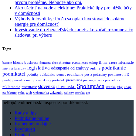
prvom probléme. Nebuďte ako oni.
Ako ušetriť na vode a elektrine: Praktické tipy pre nižšie účty
v domácnosti
Výhody fotovoltiky: Prečo sa oplatí investovať do solárnej
energie pre domácnosť
Investovanie do zberateľských kariet: ako začať rozumne a čo
sledovať pri výbere
Tagy:
biznis
business
firma
eshop
informacie
ecommerce
baterie
domena
dropshipping
gastro
legislativa
podnikanie
odstupenie od zmluvy
online
internet
jarmoky
podnikatel
potraviny
podniky
posta
povinnosti
PR
pokladnica
pomoc podnikaniu
prezentacia
predaj
prevadzkaren
prevadzkovy poriadok
psc
registracna pokladnica
Spolupráca
slovenko
slovensko
reklamacia
restauracie
stranka
trhy
udaje
web
zakaznik
na fakture
vaha
webstranka
zakony
zaruka
zip
hello@leadmedia.sk | uspesne-pondikanie.sk
Rady a tipy
Podnikanie online
Kamenné predajne
Povinnosti
Kontakt