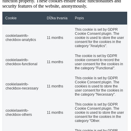
function properly. These cookies ensure basic functionalities and
security features of the website, anonymously.
Cookie
Dĺžka trvania
Popis
This cookie is set by GDPR
Cookie Consent plugin. The
cookielawinfo-
11 months
cookie is used to store the user
checkbox-analytics
consent for the cookies in the
category "Analytics".
The cookie is set by GDPR
cookielawinfo-
cookie consent to record the
11 months
checkbox-functional
user consent for the cookies in
the category "Functional".
This cookie is set by GDPR
Cookie Consent plugin. The
cookielawinfo-
11 months
cookies is used to store the
checkbox-necessary
user consent for the cookies in
the category "Necessary".
This cookie is set by GDPR
Cookie Consent plugin. The
cookielawinfo-
11 months
cookie is used to store the user
checkbox-others
consent for the cookies in the
category "Other.
This cookie is set by GDPR