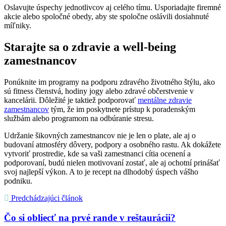
Oslavujte úspechy jednotlivcov aj celého tímu. Usporiadajte firemné
akcie alebo spoločné obedy, aby ste spoločne oslávili dosiahnuté
míľniky.
Starajte sa o zdravie a well-being
zamestnancov
Ponúknite im programy na podporu zdravého životného štýlu, ako
sú fitness členstvá, hodiny jogy alebo zdravé občerstvenie v
kancelárii. Dôležité je taktiež podporovať
mentálne zdravie
zamestnancov
tým, že im poskytnete prístup k poradenským
službám alebo programom na odbúranie stresu.
Udržanie šikovných zamestnancov nie je len o plate, ale aj o
budovaní atmosféry dôvery, podpory a osobného rastu. Ak dokážete
vytvoriť prostredie, kde sa vaši zamestnanci cítia ocenení a
podporovaní, budú nielen motivovaní zostať, ale aj ochotní prinášať
svoj najlepší výkon. A to je recept na dlhodobý úspech vášho
podniku.
Predchádzajúci článok
Čo si obliecť na prvé rande v reštaurácii?