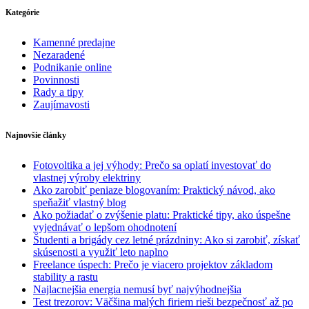
Kategórie
Kamenné predajne
Nezaradené
Podnikanie online
Povinnosti
Rady a tipy
Zaujímavosti
Najnovšie články
Fotovoltika a jej výhody: Prečo sa oplatí investovať do
vlastnej výroby elektriny
Ako zarobiť peniaze blogovaním: Praktický návod, ako
speňažiť vlastný blog
Ako požiadať o zvýšenie platu: Praktické tipy, ako úspešne
vyjednávať o lepšom ohodnotení
Študenti a brigády cez letné prázdniny: Ako si zarobiť, získať
skúsenosti a využiť leto naplno
Freelance úspech: Prečo je viacero projektov základom
stability a rastu
Najlacnejšia energia nemusí byť najvýhodnejšia
Test trezorov: Väčšina malých firiem rieši bezpečnosť až po