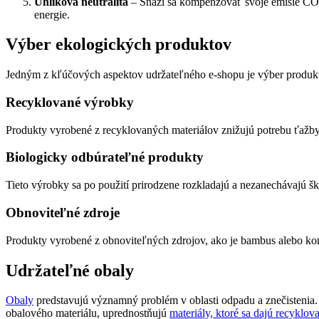
Uhlíková neutralita
– Snaží sa kompenzovať svoje emisie CO2
energie.
Výber ekologických produktov
Jedným z kľúčových aspektov udržateľného e-shopu je výber produkto
Recyklované výrobky
Produkty vyrobené z recyklovaných materiálov znižujú potrebu ťažb
Biologicky odbúrateľné produkty
Tieto výrobky sa po použití prirodzene rozkladajú a nezanechávajú š
Obnoviteľné zdroje
Produkty vyrobené z obnoviteľných zdrojov, ako je bambus alebo kono
Udržateľné obaly
Obaly
predstavujú významný problém v oblasti odpadu a znečistenia
obalového materiálu, uprednostňujú
materiály, ktoré sa dajú recyklov