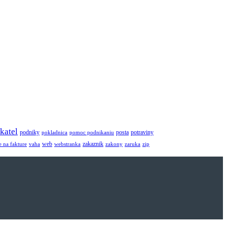
katel
potraviny
podniky
posta
pokladnica
pomoc podnikaniu
web
zakaznik
e na fakture
vaha
webstranka
zakony
zaruka
zip