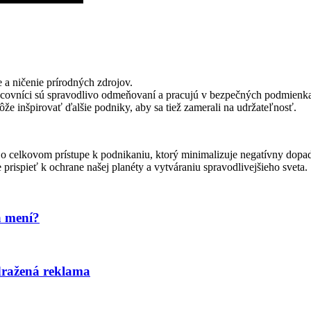
 a ničenie prírodných zdrojov.
acovníci sú spravodlivo odmeňovaní a pracujú v bezpečných podmienk
e inšpirovať ďalšie podniky, aby sa tiež zamerali na udržateľnosť.
j o celkovom prístupe k podnikaniu, ktorý minimalizuje negatívny dopad
spieť k ochrane našej planéty a vytváraniu spravodlivejšieho sveta.
a mení?
edražená reklama