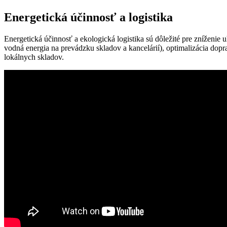
Energetická účinnosť a logistika
Energetická účinnosť a ekologická logistika sú dôležité pre zníženie 
vodná energia na prevádzku skladov a kancelárií), optimalizácia dop
lokálnych skladov.