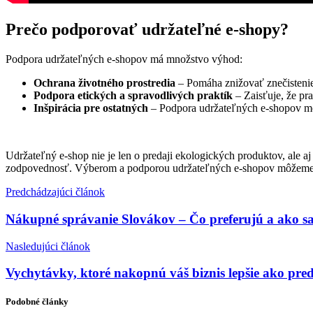
Prečo podporovať udržateľné e-shopy?
Podpora udržateľných e-shopov má množstvo výhod:
Ochrana životného prostredia
– Pomáha znižovať znečistenie
Podpora etických a spravodlivých praktík
– Zaisťuje, že pr
Inšpirácia pre ostatných
– Podpora udržateľných e-shopov môž
Udržateľný e-shop nie je len o predaji ekologických produktov, ale a
zodpovednosť. Výberom a podporou udržateľných e-shopov môžeme pri
Predchádzajúci článok
Nákupné správanie Slovákov – Čo preferujú a ako s
Nasledujúci článok
Vychytávky, ktoré nakopnú váš biznis lepšie ako pr
Podobné články