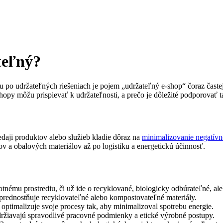
teľný?
 po udržateľných riešeniach je pojem „udržateľný e-shop“ čoraz častej
py môžu prispievať k udržateľnosti, a prečo je dôležité podporovať tak
edaji produktov alebo služieb kladie dôraz na
minimalizovanie negatívn
v a obalových materiálov až po logistiku a energetickú účinnosť.
tnému prostrediu, či už ide o recyklované, biologicky odbúrateľné, al
rednostňuje recyklovateľné alebo kompostovateľné materiály.
optimalizuje svoje procesy tak, aby minimalizoval spotrebu energie.
ržiavajú spravodlivé pracovné podmienky a etické výrobné postupy.