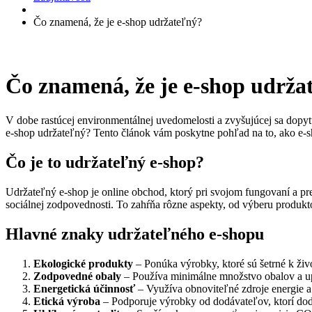
Čo znamená, že je e-shop udržateľný?
Čo znamená, že je e-shop udrža
V dobe rastúcej environmentálnej uvedomelosti a zvyšujúcej sa dopytu
e-shop udržateľný? Tento článok vám poskytne pohľad na to, ako e-sho
Čo je to udržateľný e-shop?
Udržateľný e-shop je online obchod, ktorý pri svojom fungovaní a pr
sociálnej zodpovednosti. To zahŕňa rôzne aspekty, od výberu produkto
Hlavné znaky udržateľného e-shopu
Ekologické produkty
– Ponúka výrobky, ktoré sú šetrné k živo
Zodpovedné obaly
– Používa minimálne množstvo obalov a up
Energetická účinnosť
– Využíva obnoviteľné zdroje energie a 
Etická výroba
– Podporuje výrobky od dodávateľov, ktorí dod