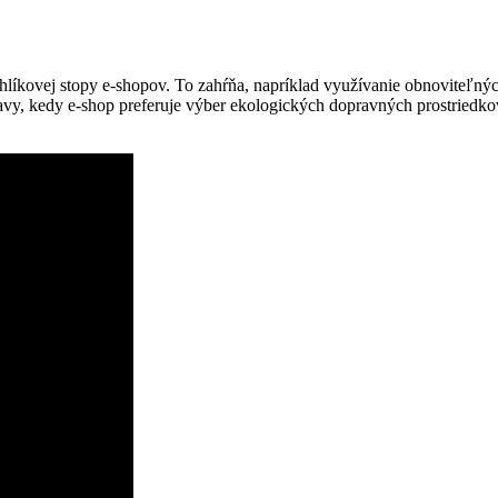
uhlíkovej stopy e-shopov. To zahŕňa, napríklad využívanie obnoviteľnýc
ravy, kedy e-shop preferuje výber ekologických dopravných prostriedk