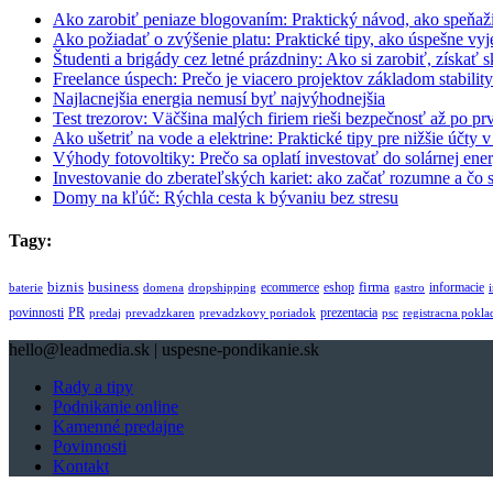
Ako zarobiť peniaze blogovaním: Praktický návod, ako speňaži
Ako požiadať o zvýšenie platu: Praktické tipy, ako úspešne v
Študenti a brigády cez letné prázdniny: Ako si zarobiť, získať s
Freelance úspech: Prečo je viacero projektov základom stability
Najlacnejšia energia nemusí byť najvýhodnejšia
Test trezorov: Väčšina malých firiem rieši bezpečnosť až po 
Ako ušetriť na vode a elektrine: Praktické tipy pre nižšie účty 
Výhody fotovoltiky: Prečo sa oplatí investovať do solárnej en
Investovanie do zberateľských kariet: ako začať rozumne a čo 
Domy na kľúč: Rýchla cesta k bývaniu bez stresu
Tagy:
biznis
business
firma
eshop
informacie
ecommerce
baterie
domena
dropshipping
gastro
povinnosti
PR
prezentacia
predaj
prevadzkaren
prevadzkovy poriadok
psc
registracna pokla
hello@leadmedia.sk | uspesne-pondikanie.sk
Rady a tipy
Podnikanie online
Kamenné predajne
Povinnosti
Kontakt