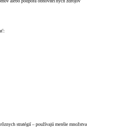
romov alebo podpora obnoviteľných zdrojov
ať:
rôznych stratégií – používajú menšie množstva