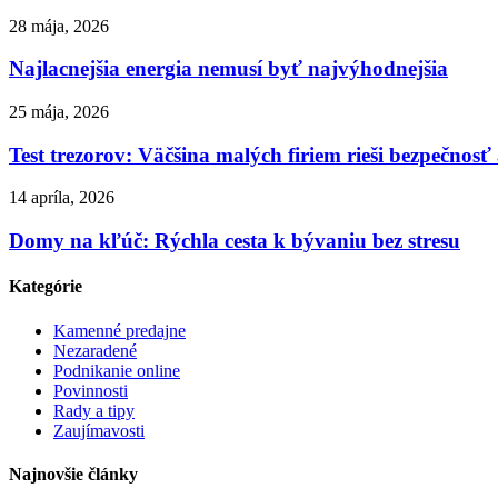
28 mája, 2026
Najlacnejšia energia nemusí byť najvýhodnejšia
25 mája, 2026
Test trezorov: Väčšina malých firiem rieši bezpečno
14 apríla, 2026
Domy na kľúč: Rýchla cesta k bývaniu bez stresu
Kategórie
Kamenné predajne
Nezaradené
Podnikanie online
Povinnosti
Rady a tipy
Zaujímavosti
Najnovšie články