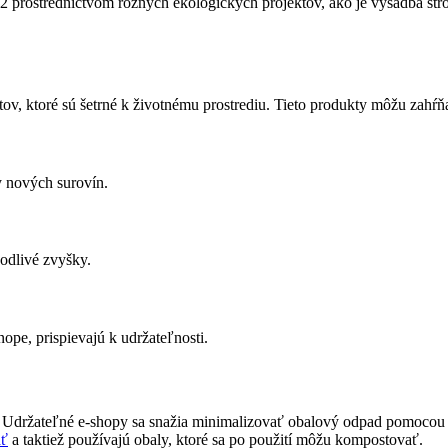
 prostredníctvom rôznych ekologických projektov, ako je výsadba st
v, ktoré sú šetrné k životnému prostrediu. Tieto produkty môžu zahŕň
y nových surovín.
kodlivé zvyšky.
pe, prispievajú k udržateľnosti.
. Udržateľné e-shopy sa snažia minimalizovať obalový odpad pomocou 
ať
a taktiež používajú obaly, ktoré sa po použití môžu kompostovať.