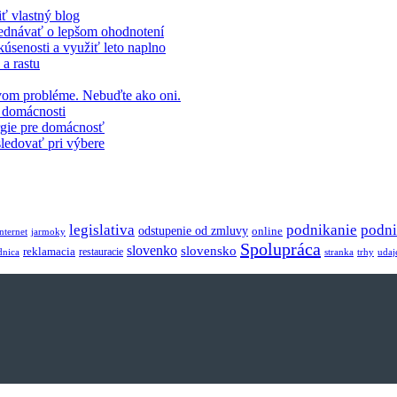
ť vlastný blog
yjednávať o lepšom ohodnotení
kúsenosti a využiť leto naplno
 a rastu
prvom probléme. Nebuďte ako oni.
v domácnosti
ergie pre domácnosť
sledovať pri výbere
legislativa
podnikanie
podni
odstupenie od zmluvy
online
internet
jarmoky
Spolupráca
slovenko
slovensko
reklamacia
restauracie
dnica
stranka
trhy
udaj