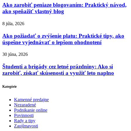
Ako zarobiť peniaze blogovaním: Praktický návod,
ako speňažiť vlastný blog
8 júla, 2026
Ako požiadať o zvýšenie platu: Praktické tipy, ako
úspešne vyjednávať o lepšom ohodnotení
30 júna, 2026
Študenti a brigády cez letné prázdniny: Ako si
zarobiť, získať skúsenosti a využiť leto naplno
Kategórie
Kamenné predajne
Nezaradené
Podnikanie online
Povinnosti
Rady a tipy
Zaujímavosti