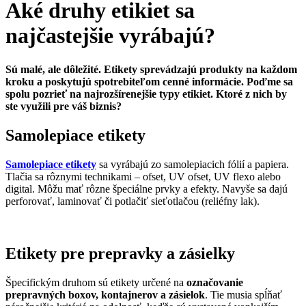
Aké druhy etikiet sa
najčastejšie vyrábajú?
Sú malé, ale dôležité. Etikety sprevádzajú produkty na každom
kroku a poskytujú spotrebiteľom cenné informácie. Poďme sa
spolu pozrieť na najrozšírenejšie typy etikiet. Ktoré z nich by
ste využili pre váš biznis?
Samolepiace etikety
Samolepiace etikety
sa vyrábajú zo samolepiacich fólií a papiera.
Tlačia sa rôznymi technikami – ofset, UV ofset, UV flexo alebo
digital. Môžu mať rôzne špeciálne prvky a efekty. Navyše sa dajú
perforovať, laminovať či potlačiť sieťotlačou (reliéfny lak).
Etikety pre prepravky a zásielky
Špecifickým druhom sú etikety určené na
označovanie
prepravných boxov, kontajnerov a zásielok
. Tie musia spĺňať