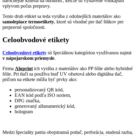
náročnejšie kritériá na odolnosť, keďže sú vystavené vonkajším
vplyvom počas prepravy.
Tento druh etikiet sa teda vyrába z odolnejších materiálov ako
samolepiace termoetikety
, ktoré sú vhodné pre tlač štítkov pre
prepravné spoločnosti.
Celoobvodové etikety
Celoobvodové etikety
sú špeciálnou kategóriou využívanou najmä
v nápojarskom priemysle
.
Firma
Aluprint
ich vyrába z materiálov ako PP fólie alebo hybridné
fólie. Pri tlači sa používa buď UV ofsetová alebo digitálna tlač,
pričom na etikete môžu byť prvky ako:
personalizovaný QR kód,
EAN kód podľa ISO noriem,
DPG značka,
generovaný alfanumerický kód,
hologram
Medzi špeciality patria obojstranná potlač, perforácia, studená razba,