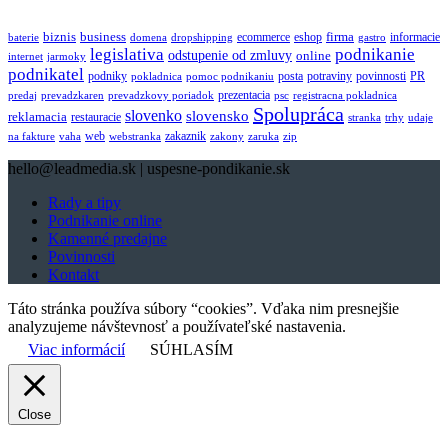
biznis
business
firma
eshop
informacie
ecommerce
baterie
domena
dropshipping
gastro
legislativa
podnikanie
odstupenie od zmluvy
online
internet
jarmoky
podnikatel
potraviny
podniky
posta
povinnosti
PR
pokladnica
pomoc podnikaniu
prezentacia
predaj
prevadzkaren
prevadzkovy poriadok
psc
registracna pokladnica
Spolupráca
slovenko
slovensko
reklamacia
restauracie
stranka
trhy
udaje
web
zakaznik
na fakture
vaha
webstranka
zakony
zaruka
zip
hello@leadmedia.sk | uspesne-pondikanie.sk
Rady a tipy
Podnikanie online
Kamenné predajne
Povinnosti
Kontakt
Táto stránka používa súbory “cookies”. Vďaka nim presnejšie
analyzujeme návštevnosť a používateľské nastavenia.
Viac informácií
SÚHLASÍM
Close