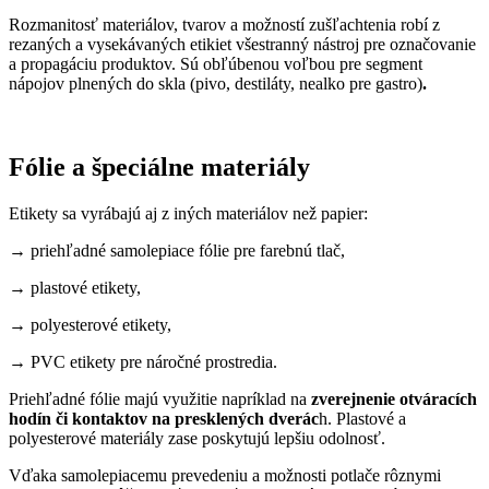
Rozmanitosť materiálov, tvarov a možností zušľachtenia robí z
rezaných a vysekávaných etikiet všestranný nástroj pre označovanie
a propagáciu produktov. Sú obľúbenou voľbou pre segment
nápojov plnených do skla (pivo, destiláty, nealko pre gastro)
.
Fólie a špeciálne materiály
Etikety sa vyrábajú aj z iných materiálov než papier:
→ priehľadné samolepiace fólie pre farebnú tlač,
→ plastové etikety,
→ polyesterové etikety,
→ PVC etikety pre náročné prostredia.
Priehľadné fólie majú využitie napríklad na
zverejnenie otváracích
hodín
či kontaktov na presklených dverác
h. Plastové a
polyesterové materiály zase poskytujú lepšiu odolnosť.
Vďaka samolepiacemu prevedeniu a možnosti potlače rôznymi