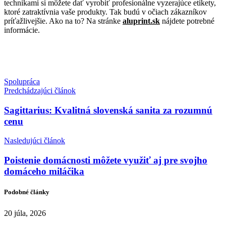
technikami si môžete dať vyrobiť profesionálne vyzerajúce etikety,
ktoré zatraktívnia vaše produkty. Tak budú v očiach zákazníkov
príťažlivejšie. Ako na to? Na stránke
aluprint.sk
nájdete potrebné
informácie.
Spolupráca
Predchádzajúci článok
Sagittarius: Kvalitná slovenská sanita za rozumnú
cenu
Nasledujúci článok
Poistenie domácnosti môžete využiť aj pre svojho
domáceho miláčika
Podobné články
20 júla, 2026