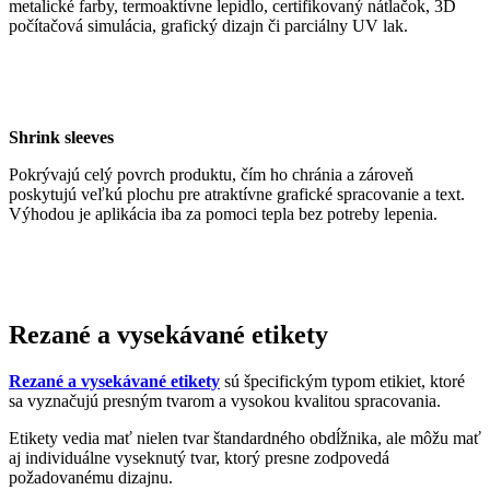
metalické farby, termoaktívne lepidlo, certifikovaný nátlačok, 3D
počítačová simulácia, grafický dizajn či parciálny UV lak.
Shrink sleeves
Pokrývajú celý povrch produktu, čím ho chránia a zároveň
poskytujú veľkú plochu pre atraktívne grafické spracovanie a text.
Výhodou je aplikácia iba za pomoci tepla bez potreby lepenia.
Rezané a vysekávané etikety
Rezané a vysekávané etikety
sú špecifickým typom etikiet, ktoré
sa vyznačujú presným tvarom a vysokou kvalitou spracovania.
Etikety vedia mať nielen tvar štandardného obdĺžnika, ale môžu mať
aj individuálne vyseknutý tvar, ktorý presne zodpovedá
požadovanému dizajnu.