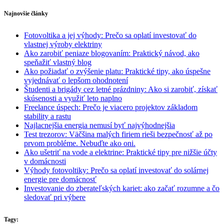
Najnovšie články
Fotovoltika a jej výhody: Prečo sa oplatí investovať do
vlastnej výroby elektriny
Ako zarobiť peniaze blogovaním: Praktický návod, ako
speňažiť vlastný blog
Ako požiadať o zvýšenie platu: Praktické tipy, ako úspešne
vyjednávať o lepšom ohodnotení
Študenti a brigády cez letné prázdniny: Ako si zarobiť, získať
skúsenosti a využiť leto naplno
Freelance úspech: Prečo je viacero projektov základom
stability a rastu
Najlacnejšia energia nemusí byť najvýhodnejšia
Test trezorov: Väčšina malých firiem rieši bezpečnosť až po
prvom probléme. Nebuďte ako oni.
Ako ušetriť na vode a elektrine: Praktické tipy pre nižšie účty
v domácnosti
Výhody fotovoltiky: Prečo sa oplatí investovať do solárnej
energie pre domácnosť
Investovanie do zberateľských kariet: ako začať rozumne a čo
sledovať pri výbere
Tagy: