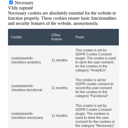
Necessary
Vždy zapnuté
Necessary cookies are absolutely essential for the website to
function properly. These cookies ensure basic functionalities
and security features of the website, anonymously.
Dĺžka
Cookie
Popis
trvania
This cookie is set by
GDPR Cookie Consent
cookielawinfo-
plugin. The cookie is used
11 months
checkbox-analytics
to store the user consent
for the cookies in the
category "Analytics".
The cookie is set by
GDPR cookie consent to
cookielawinfo-
11 months
record the user consent
checkbox-functional
for the cookies in the
category "Functional".
This cookie is set by
GDPR Cookie Consent
cookielawinfo-
plugin. The cookies is
11 months
checkbox-necessary
used to store the user
consent for the cookies in
the category "Necessary".