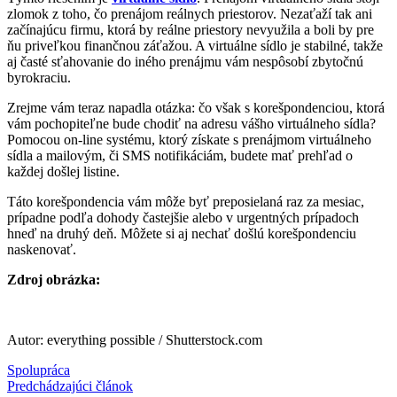
zlomok z toho, čo prenájom reálnych priestorov. Nezaťaží tak ani
začínajúcu firmu, ktorá by reálne priestory nevyužila a boli by pre
ňu priveľkou finančnou záťažou. A virtuálne sídlo je stabilné, takže
aj časté sťahovanie do iného prenájmu vám nespôsobí zbytočnú
byrokraciu.
Zrejme vám teraz napadla otázka: čo však s korešpondenciou, ktorá
vám pochopiteľne bude chodiť na adresu vášho virtuálneho sídla?
Pomocou on-line systému, ktorý získate s prenájmom virtuálneho
sídla a mailovým, či SMS notifikáciám, budete mať prehľad o
každej došlej listine.
Táto korešpondencia vám môže byť preposielaná raz za mesiac,
prípadne podľa dohody častejšie alebo v urgentných prípadoch
hneď na druhý deň. Môžete si aj nechať došlú korešpondenciu
naskenovať.
Zdroj obrázka:
Autor: everything possible / Shutterstock.com
Spolupráca
Predchádzajúci článok