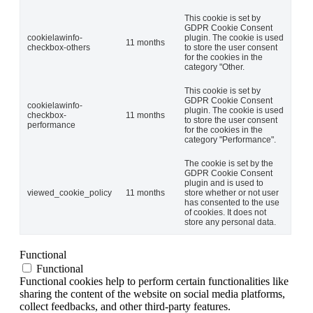
This cookie is set by
GDPR Cookie Consent
cookielawinfo-
plugin. The cookie is used
11 months
checkbox-others
to store the user consent
for the cookies in the
category "Other.
This cookie is set by
GDPR Cookie Consent
cookielawinfo-
plugin. The cookie is used
checkbox-
11 months
to store the user consent
performance
for the cookies in the
category "Performance".
The cookie is set by the
GDPR Cookie Consent
plugin and is used to
viewed_cookie_policy
11 months
store whether or not user
has consented to the use
of cookies. It does not
store any personal data.
Functional
Functional
Functional cookies help to perform certain functionalities like
sharing the content of the website on social media platforms,
collect feedbacks, and other third-party features.