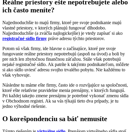
Reálne priestory ešte nepotrebujete alebo
ich často meníte?
Najjednoduchšie to majú firmy, ktoré pre svoje podnikanie majú
vlastné priestory, v ktorých plánujú fungovať dlhodobo.
Najjednoduchšie (a zväčša najlogickejšie) je vtedy zapísať si ako
registračné sídlo firmy
práve adresu týchto priestorov.
Potom sú však firmy, ide hlavne o začínajúce, ktoré pre svoje
fungovanie reálne priestory nepotrebujú (aspoň na úvod) a boli by
pre nich len zbytočnou finančnou záťažou. Stále však potrebujú
nejaké registračné sídlo. Ak patríte k takýmto podnikateľom, môžete
si ako sídlo uviesť adresu svojho trvalého pobytu. Nie každému to
však vyhovuje.
Následne tu máme ešte firmy, často ide o rozvíjajúce sa spoločnosti,
ktoré ešte relatívne pravidelne menia prenájmy, v ktorých fungujú.
Pri každej takejto zmene prenájmu je potrebné vykonať zmenu sídla
v Obchodnom registri. Ak sa vás týkajú tieto dva prípady, je tu
jedno výhodné riešenie.
O korešpondenciu sa báť nemusíte
Týmto riešením je
virtuálne sídlo
. Prenájom virtuálneho sídla stojí