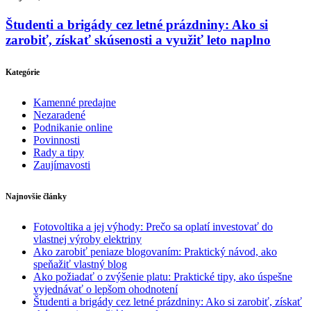
Študenti a brigády cez letné prázdniny: Ako si
zarobiť, získať skúsenosti a využiť leto naplno
Kategórie
Kamenné predajne
Nezaradené
Podnikanie online
Povinnosti
Rady a tipy
Zaujímavosti
Najnovšie články
Fotovoltika a jej výhody: Prečo sa oplatí investovať do
vlastnej výroby elektriny
Ako zarobiť peniaze blogovaním: Praktický návod, ako
speňažiť vlastný blog
Ako požiadať o zvýšenie platu: Praktické tipy, ako úspešne
vyjednávať o lepšom ohodnotení
Študenti a brigády cez letné prázdniny: Ako si zarobiť, získať