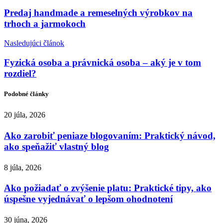
Predaj handmade a remeselných výrobkov na
trhoch a jarmokoch
Nasledujúci článok
Fyzická osoba a právnická osoba – aký je v tom
rozdiel?
Podobné články
20 júla, 2026
Ako zarobiť peniaze blogovaním: Praktický návod,
ako speňažiť vlastný blog
8 júla, 2026
Ako požiadať o zvýšenie platu: Praktické tipy, ako
úspešne vyjednávať o lepšom ohodnotení
30 júna, 2026