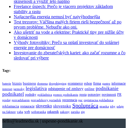
skúsenosti a využiť leto naplno
Freelance úspech: Prečo je viacero projektov základom
stability a rastu
Najlacnejšia energia nemusí byť najvýhodnejšia
Test trezorov: Väčšina malých firiem rieši bezpečnosť až po
prvom probléme. Nebuďte ako oni.
Ako ušetriť na vode a elektrine: Praktické tipy pre nižšie účty
v domácnosti
Výhody fotovoltiky: Prečo sa oplatí investovať do solárnej
energie pre domácnosť
Investovanie do zberateľských kariet: ako začať rozumne a čo
sledovať pri výbere
Tagy:
biznis
business
firma
eshop
informacie
ecommerce
baterie
domena
dropshipping
gastro
legislativa
podnikanie
odstupenie od zmluvy
online
internet
jarmoky
podnikatel
potraviny
podniky
posta
povinnosti
PR
pokladnica
pomoc podnikaniu
prezentacia
predaj
prevadzkaren
prevadzkovy poriadok
psc
registracna pokladnica
Spolupráca
slovenko
slovensko
reklamacia
restauracie
stranka
trhy
udaje
web
zakaznik
na fakture
vaha
webstranka
zakony
zaruka
zip
hello@leadmedia.sk | uspesne-pondikanie.sk