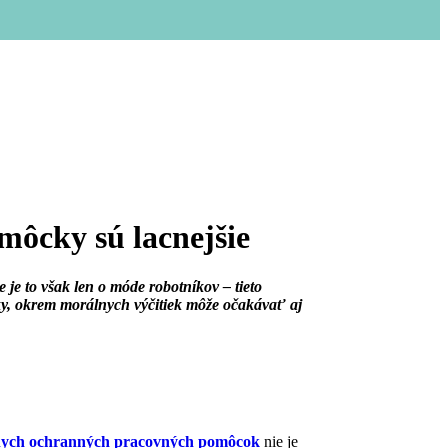
môcky sú lacnejšie
e to však len o móde robotníkov – tieto
y, okrem morálnych výčitiek môže očakávať aj
nych ochranných pracovných pomôcok
nie je