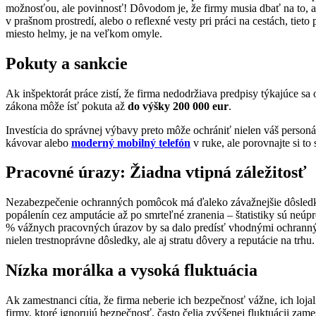
možnosťou, ale povinnosť! Dôvodom je, že firmy musia dbať na to, ab
v prašnom prostredí, alebo o reflexné vesty pri práci na cestách, tie
miesto helmy, je na veľkom omyle.
Pokuty a sankcie
Ak inšpektorát práce zistí, že firma nedodržiava predpisy týkajúce
zákona môže ísť pokuta až
do výšky 200 000 eur
.
Investícia do správnej výbavy preto môže ochrániť nielen váš personál
kávovar alebo
moderný mobilný telefón
v ruke, ale porovnajte si t
Pracovné úrazy: Žiadna vtipná záležitosť
Nezabezpečenie ochranných pomôcok má ďaleko závažnejšie dôsledky
popálenín cez amputácie až po smrteľné zranenia – štatistiky sú neúpr
% vážnych pracovných úrazov by sa dalo predísť vhodnými ochranný
nielen trestnoprávne dôsledky, ale aj stratu dôvery a reputácie na trhu.
Nízka morálka a vysoká fluktuácia
Ak zamestnanci cítia, že firma neberie ich bezpečnosť vážne, ich loja
firmy, ktoré ignorujú bezpečnosť, často čelia zvýšenej fluktuácii za