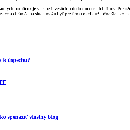
ranných pomôcok je vlastne investíciou do budúcnosti ich firmy. Pretož
avice a chrániče na sluch môžu byť pre firmu oveľa užitočnejšie ako naj
a k úspechu?
ETF
ko speňažiť vlastný blog