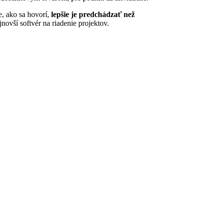
e, ako sa hovorí,
lepšie je predchádzať než
novší softvér na riadenie projektov.