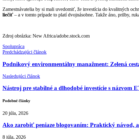
Zamestnávatelia by si mali uvedomiť, že investícia do kvalitných och
liečiť
– a v tomto prípade to platí dvojnásobne. Takže áno, prilby, ruk
Zdroj obrázka: New Africa/adobe.stock.com
Spolupráca
Predchádzajúci článok
Podnikový environmentálny manažment: Zelená cest
Nasledujúci článok
Nástroj pre stabilné a dlhodobé investície s názvom 
Podobné články
20 júla, 2026
Ako zarobiť peniaze blogovaním: Praktický návod, a
8 júla, 2026