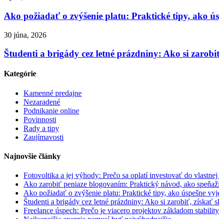
Ako požiadať o zvýšenie platu: Praktické tipy, ako 
30 júna, 2026
Študenti a brigády cez letné prázdniny: Ako si zarobiť
Kategórie
Kamenné predajne
Nezaradené
Podnikanie online
Povinnosti
Rady a tipy
Zaujímavosti
Najnovšie články
Fotovoltika a jej výhody: Prečo sa oplatí investovať do vlastnej
Ako zarobiť peniaze blogovaním: Praktický návod, ako speňaži
Ako požiadať o zvýšenie platu: Praktické tipy, ako úspešne v
Študenti a brigády cez letné prázdniny: Ako si zarobiť, získať s
Freelance úspech: Prečo je viacero projektov základom stability