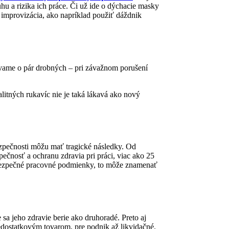
u a rizika ich práce. Či už ide o dýchacie masky
á improvizácia, ako napríklad použiť dáždnik
ávame o pár drobných – pri závažnom porušení
alitných rukavíc nie je taká lákavá ako nový
pečnosti môžu mať tragické následky. Od
pečnosť a ochranu zdravia pri práci, viac ako 25
 bezpečné pracovné podmienky, to môže znamenať
 sa jeho zdravie berie ako druhoradé. Preto aj
nedostatkovým tovarom, pre podnik až likvidačné.