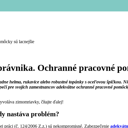
omôcky sú lacnejšie
o právnika. Ochranné pracovné po
e helma, rukavice alebo robustné topánky s oceľovou špičkou. Nie j
ezpečí pre svojich zamestnancov adekvátne ochranné pracovné pomôck
voláva zimomriavky, čítajte ďalej!
y nastáva problém?
ri práci (č. 124/2006 Z.z.) sú nekompromisné. Zabezpečenie
adekvát