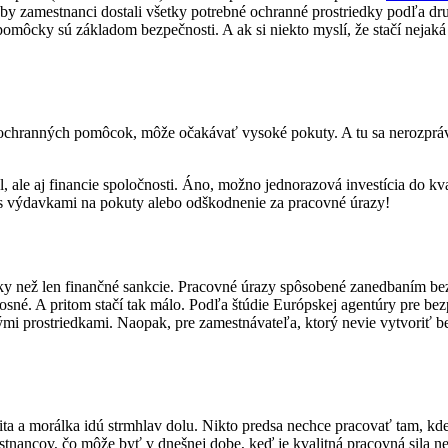
y zamestnanci dostali všetky potrebné ochranné prostriedky podľa druh
to pomôcky sú základom bezpečnosti. A ak si niekto myslí, že stačí nejak
 sa ochranných pomôcok, môže očakávať vysoké pokuty. A tu sa nerozpr
, ale aj financie spoločnosti. Áno, možno jednorazová investícia do kv
o s výdavkami na pokuty alebo odškodnenie za pracovné úrazy!
 než len finančné sankcie. Pracovné úrazy spôsobené zanedbaním bez
osné. A pritom stačí tak málo. Podľa štúdie Európskej agentúry pre bez
mi prostriedkami. Naopak, pre zamestnávateľa, ktorý nevie vytvoriť
lita a morálka idú strmhlav dolu. Nikto predsa nechce pracovať tam, kde
mestnancov, čo môže byť v dnešnej dobe, keď je kvalitná pracovná sila 