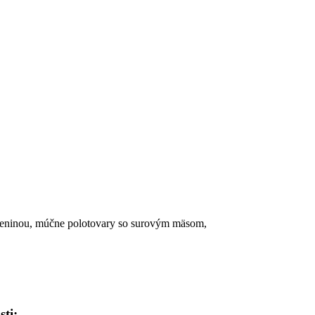
eleninou, múčne polotovary so surovým mäsom,
ti: