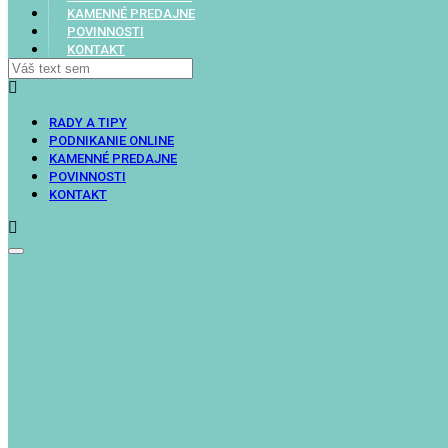
KAMENNÉ PREDAJNE
POVINNOSTI
KONTAKT
RADY A TIPY
PODNIKANIE ONLINE
KAMENNÉ PREDAJNE
POVINNOSTI
KONTAKT
Toggle
navigation