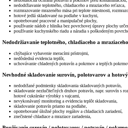
nedostatočná ochrana potravín a pokrmov pred kontamináciou,
nedodržiavanie teplotného, chladiaceho a mraziaceho reťazca,
rozmrazovanie mrazeného mäsa pri teplote miestnosti, rozmrazo
hotové jedlá skladované na podlahe v kuchyni,
opotrebované pracovné a manipulačné plochy,
používanie nádob z hliníka bez povrchovej úpravy plochy určen
používanie kuchynského riadu a náradia s poškodeným povrc
Nedodržiavanie teplotného, chladiaceho a mraziaceho
chýbajúce vybavenie meracími prístrojmi,
nedôsledná evidencia teplôt,
uchovávanie chladených potravín a pokrmov a teplých pokrmov p
Nevhodné skladovanie surovín, polotovarov a hotov
nedodržané podmienky skladovania skladovaných potravín,
skladovanie nezlučiteľných druhov potravín, napr. surovín s
hotové cukrárske výrobky s vajcami,
nevykonávaný monitoring a evidencia teplôt skladovania,
skladovanie potravín priamo na podlahe,
opotrebované úložné plochy regálov a chladiacich zariadení,
znečistené chladiace a mraziace zariadenia,
Používanie surovín / polotovarov / potravín / pokrmo