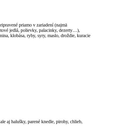
ripravené priamo v zariadení (najmä
ové jedlá, polievky, palacinky, dezerty…),
ina, klobása, ryby, syry, maslo, droždie, kuracie
aj halušky, parené knedle, pirohy, chlieb,