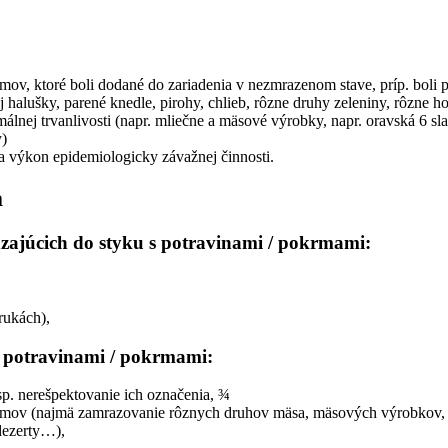
ov, ktoré boli dodané do zariadenia v nezmrazenom stave, príp. boli p
alušky, parené knedle, pirohy, chlieb, rôzne druhy zeleniny, rôzne hot
nej trvanlivosti (napr. mliečne a mäsové výrobky, napr. oravská 6 slan
y)
a výkon epidemiologicky závažnej činnosti.
a
zajúcich do styku s potravinami / pokrmami:
rukách),
/ potravinami / pokrmami:
p. nerešpektovanie ich označenia, ¾
mov (najmä zamrazovanie rôznych druhov mäsa, mäsových výrobkov, ale 
 dezerty…),