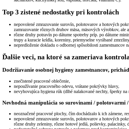
Top 3 zistené nedostatky pri kontrolách
nepovolené zmrazovanie surovín, polotovarov a hotových pokrm
zamrazovanie rôznych druhov mäsa, mäsových výrobkov, ale aj h
rôzne druhy potravín po dátume spotreby príp. po dátume minimál
trupy a kuracie krídla, koreniny, priemyselne vyrábané zmrzlin
nepredloženie dokladu o odbornej spôsobilosti zamestnancov n
Ďalšie veci, na ktoré sa zameriava kontrol
Dodržiavanie osobnej hygieny zamestnancov, prichád
znečistené pracovné oblečenie,
nepoužívanie pracovného odevu, vrátane pokrývky hlavy,
nevyhovujúca hygiena rúk (dlhé nalakované nechty, šperky na 
Nevhodná manipulácia so surovinami / polotovarmi 
neoznačené pracovné plochy, čím dochádzalo k ich zámene, res
nepovolené zmrazovanie surovín, polotovarov a hotových pokr
rôzne druhy zeleniny, rôzne hotové jedlá, polievky, palacinky,