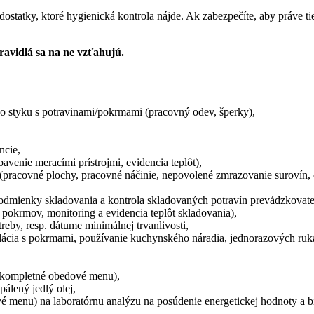
edostatky, ktoré hygienická kontrola nájde. Ak zabezpečíte, aby práve ti
pravidlá sa na ne vzťahujú.
o styku s potravinami/pokrmami (pracovný odev, šperky),
ncie,
avenie meracími prístrojmi, evidencia teplôt),
pracovné plochy, pracovné náčinie, nepovolené zmrazovanie surovín, 
dmienky skladovania a kontrola skladovaných potravín prevádzkovate
 pokrmov, monitoring a evidencia teplôt skladovania),
eby, resp. dátume minimálnej trvanlivosti,
ácia s pokrmami, používanie kuchynského náradia, jednorazových ruka
 (kompletné obedové menu),
pálený jedlý olej,
menu) na laboratórnu analýzu na posúdenie energetickej hodnoty a bi