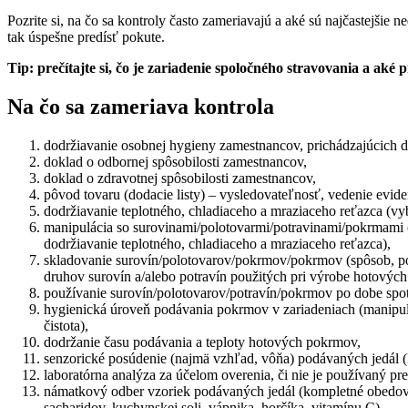
Pozrite si, na čo sa kontroly často zameriavajú a aké sú najčastejšie n
tak úspešne predísť pokute.
Tip: prečítajte si, čo je zariadenie spoločného stravovania a aké 
Na čo sa zameriava kontrola
dodržiavanie osobnej hygieny zamestnancov, prichádzajúcich d
doklad o odbornej spôsobilosti zamestnancov,
doklad o zdravotnej spôsobilosti zamestnancov,
pôvod tovaru (dodacie listy) – vysledovateľnosť, vedenie evide
dodržiavanie teplotného, chladiaceho a mraziaceho reťazca (vyb
manipulácia so surovinami/polotovarmi/potravinami/pokrmami (
dodržiavanie teplotného, chladiaceho a mraziaceho reťazca),
skladovanie surovín/polotovarov/pokrmov/pokrmov (spôsob, po
druhov surovín a/alebo potravín použitých pri výrobe hotových
používanie surovín/polotovarov/potravín/pokrmov po dobe spotr
hygienická úroveň podávania pokrmov v zariadeniach (manipul
čistota),
dodržanie času podávania a teploty hotových pokrmov,
senzorické posúdenie (najmä vzhľad, vôňa) podávaných jedál
laboratórna analýza za účelom overenia, či nie je používaný pre
námatkový odber vzoriek podávaných jedál (kompletné obedové 
sacharidov, kuchynskej soli, vápnika, horčíka, vitamínu C).