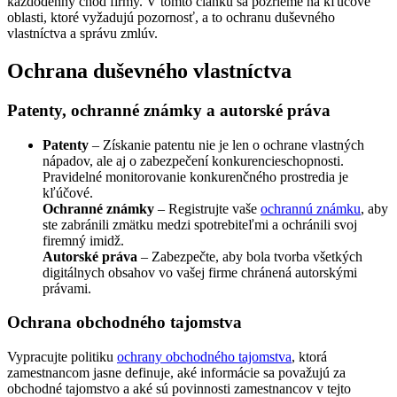
každodenný chod firmy. V tomto článku sa pozrieme na kľúčové
oblasti, ktoré vyžadujú pozornosť, a to ochranu duševného
vlastníctva a správu zmlúv.
Ochrana duševného vlastníctva
Patenty, ochranné známky a autorské práva
Patenty
– Získanie patentu nie je len o ochrane vlastných
nápadov, ale aj o zabezpečení konkurencieschopnosti.
Pravidelné monitorovanie konkurenčného prostredia je
kľúčové.
Ochranné známky
– Registrujte vaše
ochrannú známku
, aby
ste zabránili zmätku medzi spotrebiteľmi a ochránili svoj
firemný imidž.
Autorské práva
– Zabezpečte, aby bola tvorba všetkých
digitálnych obsahov vo vašej firme chránená autorskými
právami.
Ochrana obchodného tajomstva
Vypracujte politiku
ochrany obchodného tajomstva
, ktorá
zamestnancom jasne definuje, aké informácie sa považujú za
obchodné tajomstvo a aké sú povinnosti zamestnancov v tejto