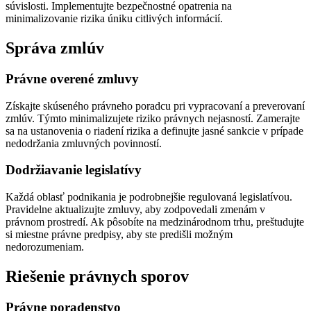
súvislosti. Implementujte bezpečnostné opatrenia na
minimalizovanie rizika úniku citlivých informácií.
Správa zmlúv
Právne overené zmluvy
Získajte skúseného právneho poradcu pri vypracovaní a preverovaní
zmlúv. Týmto minimalizujete riziko právnych nejasností. Zamerajte
sa na ustanovenia o riadení rizika a definujte jasné sankcie v prípade
nedodržania zmluvných povinností.
Dodržiavanie legislatívy
Každá oblasť podnikania je podrobnejšie regulovaná legislatívou.
Pravidelne aktualizujte zmluvy, aby zodpovedali zmenám v
právnom prostredí. Ak pôsobíte na medzinárodnom trhu, preštudujte
si miestne právne predpisy, aby ste predišli možným
nedorozumeniam.
Riešenie právnych sporov
Právne poradenstvo