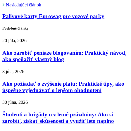
Nasledujúci článok
Palivové karty Eurowag pre vozové parky
Podobné články
20 júla, 2026
Ako zarobiť peniaze blogovaním: Praktický návod,
ako speňažiť vlastný blog
8 júla, 2026
Ako požiadať o zvýšenie platu: Praktické tipy, ako
úspešne vyjednávať o lepšom ohodnotení
30 júna, 2026
Študenti a brigády cez letné prázdniny: Ako si
zarobiť, získať skúsenosti a využiť leto naplno