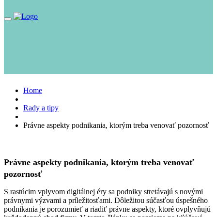
Toggle
navigation
Home
Rady a tipy
Právne aspekty podnikania, ktorým treba venovať pozornosť
Právne aspekty podnikania, ktorým treba venovať
pozornosť
S rastúcim vplyvom digitálnej éry sa podniky stretávajú s novými
právnymi výzvami a príležitosťami. Dôležitou súčasťou úspešného
podnikania je porozumieť a riadiť právne aspekty, ktoré ovplyvňujú