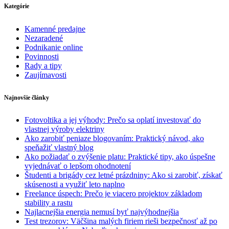
Kategórie
Kamenné predajne
Nezaradené
Podnikanie online
Povinnosti
Rady a tipy
Zaujímavosti
Najnovšie články
Fotovoltika a jej výhody: Prečo sa oplatí investovať do
vlastnej výroby elektriny
Ako zarobiť peniaze blogovaním: Praktický návod, ako
speňažiť vlastný blog
Ako požiadať o zvýšenie platu: Praktické tipy, ako úspešne
vyjednávať o lepšom ohodnotení
Študenti a brigády cez letné prázdniny: Ako si zarobiť, získať
skúsenosti a využiť leto naplno
Freelance úspech: Prečo je viacero projektov základom
stability a rastu
Najlacnejšia energia nemusí byť najvýhodnejšia
Test trezorov: Väčšina malých firiem rieši bezpečnosť až po