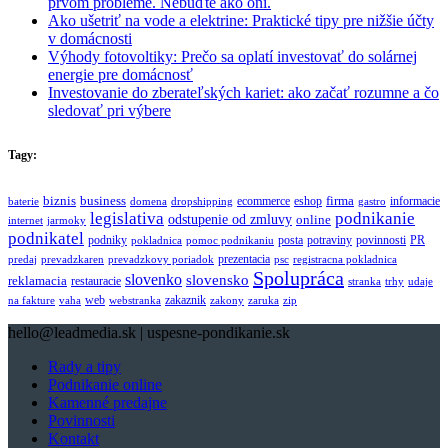
prvom probléme. Nebuďte ako oni.
Ako ušetriť na vode a elektrine: Praktické tipy pre nižšie účty
v domácnosti
Výhody fotovoltiky: Prečo sa oplatí investovať do solárnej
energie pre domácnosť
Investovanie do zberateľských kariet: ako začať rozumne a čo
sledovať pri výbere
Tagy:
biznis
business
firma
eshop
informacie
ecommerce
baterie
domena
dropshipping
gastro
legislativa
podnikanie
odstupenie od zmluvy
online
internet
jarmoky
podnikatel
potraviny
podniky
posta
povinnosti
PR
pokladnica
pomoc podnikaniu
prezentacia
predaj
prevadzkaren
prevadzkovy poriadok
psc
registracna pokladnica
Spolupráca
slovenko
slovensko
reklamacia
restauracie
stranka
trhy
udaje
web
zakaznik
na fakture
vaha
webstranka
zakony
zaruka
zip
hello@leadmedia.sk | uspesne-pondikanie.sk
Rady a tipy
Podnikanie online
Kamenné predajne
Povinnosti
Kontakt