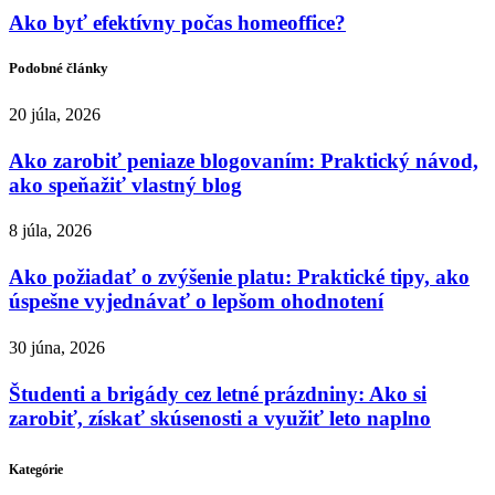
Ako byť efektívny počas homeoffice?
Podobné články
20 júla, 2026
Ako zarobiť peniaze blogovaním: Praktický návod,
ako speňažiť vlastný blog
8 júla, 2026
Ako požiadať o zvýšenie platu: Praktické tipy, ako
úspešne vyjednávať o lepšom ohodnotení
30 júna, 2026
Študenti a brigády cez letné prázdniny: Ako si
zarobiť, získať skúsenosti a využiť leto naplno
Kategórie