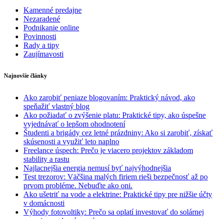
Kamenné predajne
Nezaradené
Podnikanie online
Povinnosti
Rady a tipy
Zaujímavosti
Najnovšie články
Ako zarobiť peniaze blogovaním: Praktický návod, ako
speňažiť vlastný blog
Ako požiadať o zvýšenie platu: Praktické tipy, ako úspešne
vyjednávať o lepšom ohodnotení
Študenti a brigády cez letné prázdniny: Ako si zarobiť, získať
skúsenosti a využiť leto naplno
Freelance úspech: Prečo je viacero projektov základom
stability a rastu
Najlacnejšia energia nemusí byť najvýhodnejšia
Test trezorov: Väčšina malých firiem rieši bezpečnosť až po
prvom probléme. Nebuďte ako oni.
Ako ušetriť na vode a elektrine: Praktické tipy pre nižšie účty
v domácnosti
Výhody fotovoltiky: Prečo sa oplatí investovať do solárnej