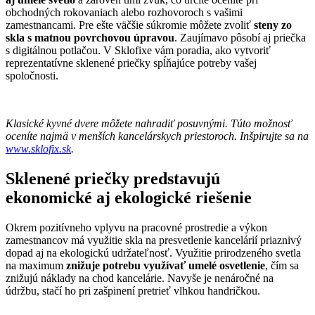
obchodných rokovaniach alebo rozhovoroch s vašimi
zamestnancami. Pre ešte väčšie súkromie môžete zvoliť
steny zo
skla s matnou povrchovou úpravou
. Zaujímavo pôsobí aj priečka
s digitálnou potlačou. V Sklofixe vám poradia, ako vytvoriť
reprezentatívne sklenené priečky spĺňajúce potreby vašej
spoločnosti.
Klasické kyvné dvere môžete nahradiť posuvnými. Túto možnosť
oceníte najmä v menších kancelárskych priestoroch. Inšpirujte sa na
www.sklofix.sk
.
Sklenené priečky predstavujú
ekonomické aj ekologické riešenie
Okrem pozitívneho vplyvu na pracovné prostredie a výkon
zamestnancov má využitie skla na presvetlenie kancelárií priaznivý
dopad aj na ekologickú udržateľnosť. Využitie prirodzeného svetla
na maximum
znižuje potrebu využívať umelé osvetlenie
, čím sa
znižujú náklady na chod kancelárie. Navyše je nenáročné na
údržbu, stačí ho pri zašpinení pretrieť vlhkou handričkou.