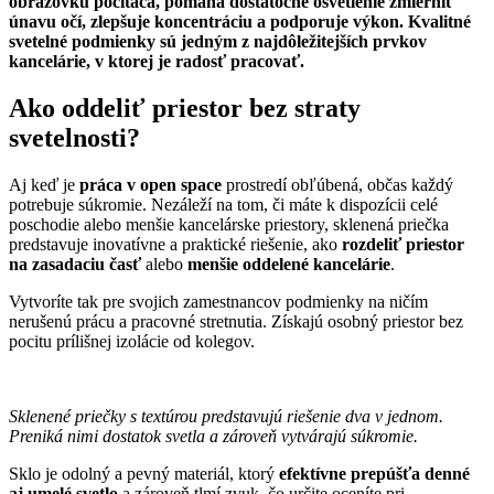
obrazovku počítača, pomáha dostatočné osvetlenie zmierniť
únavu očí, zlepšuje koncentráciu a podporuje výkon. Kvalitné
svetelné podmienky sú jedným z najdôležitejších prvkov
kancelárie, v ktorej je radosť pracovať.
Ako oddeliť priestor bez straty
svetelnosti?
Aj keď je
práca v open space
prostredí obľúbená, občas každý
potrebuje súkromie. Nezáleží na tom, či máte k dispozícii celé
poschodie alebo menšie kancelárske priestory, sklenená priečka
predstavuje inovatívne a praktické riešenie, ako
rozdeliť priestor
na zasadaciu časť
alebo
menšie oddelené kancelárie
.
Vytvoríte tak pre svojich zamestnancov podmienky na ničím
nerušenú prácu a pracovné stretnutia. Získajú osobný priestor bez
pocitu prílišnej izolácie od kolegov.
Sklenené priečky s textúrou predstavujú riešenie dva v jednom.
Preniká nimi dostatok svetla a zároveň vytvárajú súkromie.
Sklo je odolný a pevný materiál, ktorý
efektívne prepúšťa denné
aj umelé svetlo
a zároveň tlmí zvuk, čo určite oceníte pri