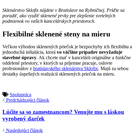
Sklenárstvo Sklofix nájdete v Bratislave na Rybničnej. Príďte sa
poradiť, ako využiť sklenené prvky pre zlepšenie svetelných
podmienok vo vašich kancelárskych priestoroch.
Flexibilné sklenené steny na mieru
Veľkou výhodou sklenených priečok je bezpochyby ich flexibilita a
jednoduchá inštalácia, ktorá
vo väčšine prípadov nevyžaduje
stavebné úpravy
. Ak chcete mať v kancelárii originálne a funkčne
oddelené priestory, v ktorých sa príjemne pracuje, oslovte
profesionálov z
bratislavského sklenárstva Sklofix
. Majú za sebou
desiatky úspešných realizácií sklenených priečok na mieru.
Spolupráca
Predchádzajúci článok
Lúčite sa so zamestnancom? Venujte mu s láskou
vyrobený darček
Nasledujúci článok