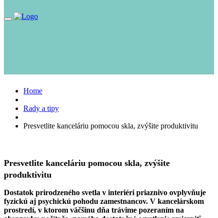
Toggle
navigation
Home
Rady a tipy
Presvetlite kanceláriu pomocou skla, zvýšite produktivitu
Presvetlite kanceláriu pomocou skla, zvýšite
produktivitu
Dostatok prirodzeného svetla v interiéri priaznivo ovplyvňuje
fyzickú aj psychickú pohodu zamestnancov. V kancelárskom
prostredí, v ktorom väčšinu dňa trávime pozeraním na