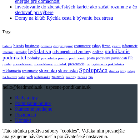
energie pre domácnosť
Investovanie do zberateľských kariet: ako začať rozumne a čo
sledovať pri výbere
Domy na kľúč: Rýchla cesta k bývaniu bez stresu
Tagy:
biznis
business
firma
eshop
informacie
ecommerce
baterie
domena
dropshipping
gastro
legislativa
podnikanie
odstupenie od zmluvy
online
internet
jarmoky
podnikatel
potraviny
podniky
posta
povinnosti
PR
pokladnica
pomoc podnikaniu
prezentacia
predaj
prevadzkaren
prevadzkovy poriadok
psc
registracna pokladnica
Spolupráca
slovenko
slovensko
reklamacia
restauracie
stranka
trhy
udaje
web
zakaznik
na fakture
vaha
webstranka
zakony
zaruka
zip
hello@leadmedia.sk | uspesne-pondikanie.sk
Rady a tipy
Podnikanie online
Kamenné predajne
Povinnosti
Kontakt
Táto stránka používa súbory “cookies”. Vďaka nim presnejšie
analyzujeme návštevnosť a používateľské nastavenia.