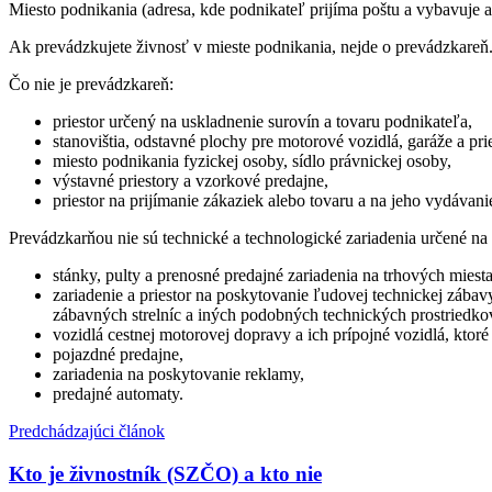
Miesto podnikania (adresa, kde podnikateľ prijíma poštu a vybavuje a
Ak prevádzkujete živnosť v mieste podnikania, nejde o prevádzkareň
Čo nie je prevádzkareň:
priestor určený na uskladnenie surovín a tovaru podnikateľa,
stanovištia, odstavné plochy pre motorové vozidlá, garáže a pr
miesto podnikania fyzickej osoby, sídlo právnickej osoby,
výstavné priestory a vzorkové predajne,
priestor na prijímanie zákaziek alebo tovaru a na jeho vydávani
Prevádzkarňou nie sú technické a technologické zariadenia určené na
stánky, pulty a prenosné predajné zariadenia na trhových miest
zariadenie a priestor na poskytovanie ľudovej technickej záb
zábavných strelníc a iných podobných technických prostriedk
vozidlá cestnej motorovej dopravy a ich prípojné vozidlá, ktoré
pojazdné predajne,
zariadenia na poskytovanie reklamy,
predajné automaty.
Predchádzajúci článok
Kto je živnostník (SZČO) a kto nie