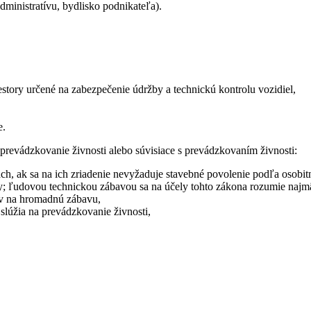
dministratívu, bydlisko podnikateľa).
.
iestory určené na zabezpečenie údržby a technickú kontrolu vozidiel,
e.
 prevádzkovanie živnosti alebo súvisiace s prevádzkovaním živnosti:
ach, ak sa na ich zriadenie nevyžaduje stavebné povolenie podľa osobit
avy; ľudovou technickou zábavou sa na účely tohto zákona rozumie najm
ov na hromadnú zábavu,
 slúžia na prevádzkovanie živnosti,