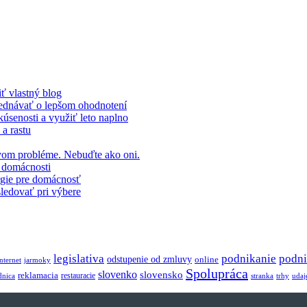
ť vlastný blog
yjednávať o lepšom ohodnotení
kúsenosti a využiť leto naplno
 a rastu
prvom probléme. Nebuďte ako oni.
v domácnosti
ergie pre domácnosť
sledovať pri výbere
legislativa
podnikanie
podni
odstupenie od zmluvy
online
internet
jarmoky
Spolupráca
slovenko
slovensko
reklamacia
restauracie
dnica
stranka
trhy
udaj