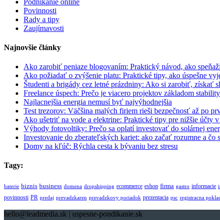
Podnikanie online
Povinnosti
Rady a tipy
Zaujímavosti
Najnovšie články
Ako zarobiť peniaze blogovaním: Praktický návod, ako speňaži
Ako požiadať o zvýšenie platu: Praktické tipy, ako úspešne v
Študenti a brigády cez letné prázdniny: Ako si zarobiť, získať s
Freelance úspech: Prečo je viacero projektov základom stability
Najlacnejšia energia nemusí byť najvýhodnejšia
Test trezorov: Väčšina malých firiem rieši bezpečnosť až po 
Ako ušetriť na vode a elektrine: Praktické tipy pre nižšie účty 
Výhody fotovoltiky: Prečo sa oplatí investovať do solárnej en
Investovanie do zberateľských kariet: ako začať rozumne a čo 
Domy na kľúč: Rýchla cesta k bývaniu bez stresu
Tagy:
biznis
business
firma
eshop
informacie
ecommerce
baterie
domena
dropshipping
gastro
povinnosti
PR
prezentacia
predaj
prevadzkaren
prevadzkovy poriadok
psc
registracna pokla
hello@leadmedia.sk | uspesne-pondikanie.sk