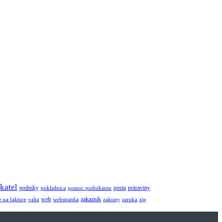
katel
potraviny
podniky
posta
pokladnica
pomoc podnikaniu
web
zakaznik
e na fakture
vaha
webstranka
zakony
zaruka
zip