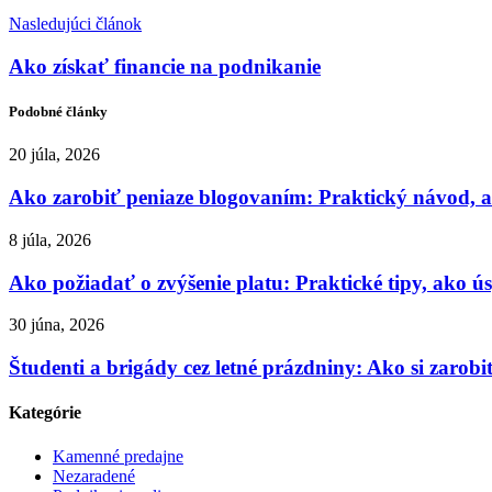
Nasledujúci článok
Ako získať financie na podnikanie
Podobné články
20 júla, 2026
Ako zarobiť peniaze blogovaním: Praktický návod, a
8 júla, 2026
Ako požiadať o zvýšenie platu: Praktické tipy, ako 
30 júna, 2026
Študenti a brigády cez letné prázdniny: Ako si zarobiť
Kategórie
Kamenné predajne
Nezaradené