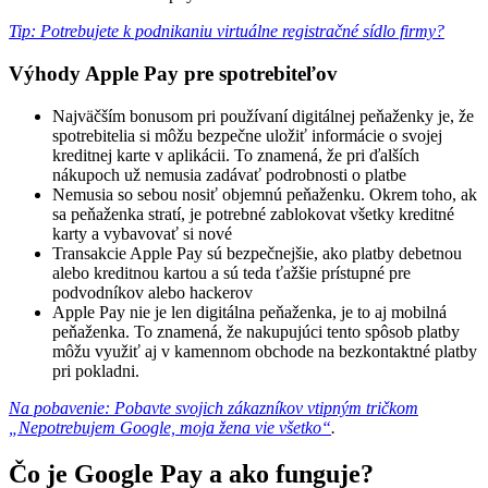
Tip: Potrebujete k podnikaniu virtuálne registračné sídlo firmy?
Výhody Apple Pay pre spotrebiteľov
Najväčším bonusom pri používaní digitálnej peňaženky je, že
spotrebitelia si môžu bezpečne uložiť informácie o svojej
kreditnej karte v aplikácii. To znamená, že pri ďalších
nákupoch už nemusia zadávať podrobnosti o platbe
Nemusia so sebou nosiť objemnú peňaženku. Okrem toho, ak
sa peňaženka stratí, je potrebné zablokovat všetky kreditné
karty a vybavovať si nové
Transakcie Apple Pay sú bezpečnejšie, ako platby debetnou
alebo kreditnou kartou a sú teda ťažšie prístupné pre
podvodníkov alebo hackerov
Apple Pay nie je len digitálna peňaženka, je to aj mobilná
peňaženka. To znamená, že nakupujúci tento spôsob platby
môžu využiť aj v kamennom obchode na bezkontaktné platby
pri pokladni.
Na pobavenie: Pobavte svojich zákazníkov vtipným tričkom
„Nepotrebujem Google, moja žena vie všetko“
.
Čo je Google Pay a ako funguje?