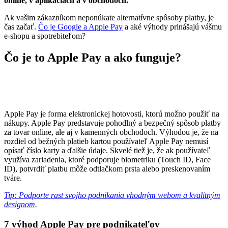
online, v aplikáciách a v obchodoch.
Ak vašim zákazníkom neponúkate alternatívne spôsoby platby, je
čas začať.
Čo je Google a Apple Pay
a aké výhody prinášajú vášmu
e-shopu a spotrebiteľom?
Čo je to Apple Pay a ako funguje?
Apple Pay je forma elektronickej hotovosti, ktorú možno použiť na
nákupy. Apple Pay predstavuje pohodlný a bezpečný spôsob platby
za tovar online, ale aj v kamenných obchodoch. Výhodou je, že na
rozdiel od bežných platieb kartou používateľ Apple Pay nemusí
opísať číslo karty a ďalšie údaje. Skvelé tiež je, že ak používateľ
využíva zariadenia, ktoré podporuje biometriku (Touch ID, Face
ID), potvrdiť platbu môže odtlačkom prsta alebo preskenovaním
tváre.
Tip: Podporte rast svojho podnikania vhodným webom a kvalitným
designom
.
7 výhod Apple Pay pre podnikateľov