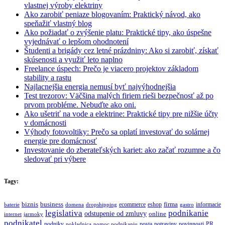
vlastnej výroby elektriny
Ako zarobiť peniaze blogovaním: Praktický návod, ako
speňažiť vlastný blog
Ako požiadať o zvýšenie platu: Praktické tipy, ako úspešne
vyjednávať o lepšom ohodnotení
Študenti a brigády cez letné prázdniny: Ako si zarobiť, získať
skúsenosti a využiť leto naplno
Freelance úspech: Prečo je viacero projektov základom
stability a rastu
Najlacnejšia energia nemusí byť najvýhodnejšia
Test trezorov: Väčšina malých firiem rieši bezpečnosť až po
prvom probléme. Nebuďte ako oni.
Ako ušetriť na vode a elektrine: Praktické tipy pre nižšie účty
v domácnosti
Výhody fotovoltiky: Prečo sa oplatí investovať do solárnej
energie pre domácnosť
Investovanie do zberateľských kariet: ako začať rozumne a čo
sledovať pri výbere
Tagy:
biznis
business
firma
eshop
informacie
ecommerce
baterie
domena
dropshipping
gastro
legislativa
podnikanie
odstupenie od zmluvy
online
internet
jarmoky
podnikatel
potraviny
podniky
posta
povinnosti
PR
pokladnica
pomoc podnikaniu