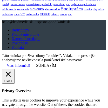
prezentacia
predaj
prevadzkaren
prevadzkovy poriadok
psc
registracna pokladnica
Spolupráca
slovenko
slovensko
reklamacia
restauracie
stranka
trhy
udaje
web
zakaznik
na fakture
vaha
webstranka
zakony
zaruka
zip
hello@leadmedia.sk | uspesne-pondikanie.sk
Rady a tipy
Podnikanie online
Kamenné predajne
Povinnosti
Kontakt
Táto stránka používa súbory “cookies”. Vďaka nim presnejšie
analyzujeme návštevnosť a používateľské nastavenia.
Viac informácií
SÚHLASÍM
Close
Privacy Overview
This website uses cookies to improve your experience while you
navigate through the website. Out of these, the cookies that are