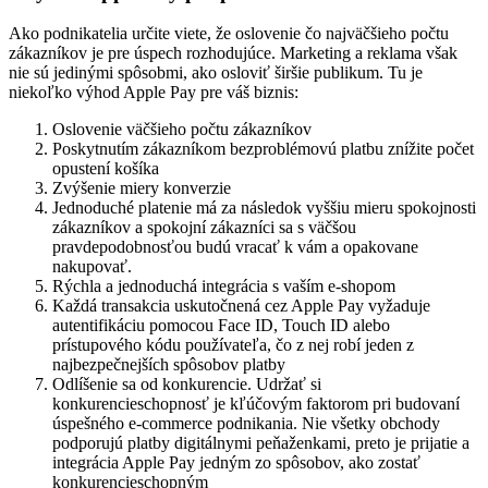
Ako podnikatelia určite viete, že oslovenie čo najväčšieho počtu
zákazníkov je pre úspech rozhodujúce. Marketing a reklama však
nie sú jedinými spôsobmi, ako osloviť širšie publikum. Tu je
niekoľko výhod Apple Pay pre váš biznis:
Oslovenie väčšieho počtu zákazníkov
Poskytnutím zákazníkom bezproblémovú platbu znížite počet
opustení košíka
Zvýšenie miery konverzie
Jednoduché platenie má za následok vyššiu mieru spokojnosti
zákazníkov a spokojní zákazníci sa s väčšou
pravdepodobnosťou budú vracať k vám a opakovane
nakupovať.
Rýchla a jednoduchá integrácia s vaším e-shopom
Každá transakcia uskutočnená cez Apple Pay vyžaduje
autentifikáciu pomocou Face ID, Touch ID alebo
prístupového kódu používateľa, čo z nej robí jeden z
najbezpečnejších spôsobov platby
Odlíšenie sa od konkurencie. Udržať si
konkurencieschopnosť je kľúčovým faktorom pri budovaní
úspešného e-commerce podnikania. Nie všetky obchody
podporujú platby digitálnymi peňaženkami, preto je prijatie a
integrácia Apple Pay jedným zo spôsobov, ako zostať
konkurencieschopným