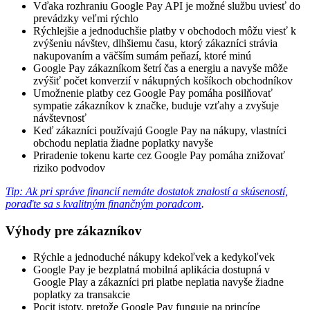
Vďaka rozhraniu Google Pay API je možné službu uviesť do
prevádzky veľmi rýchlo
Rýchlejšie a jednoduchšie platby v obchodoch môžu viesť k
zvýšeniu návštev, dlhšiemu času, ktorý zákazníci strávia
nakupovaním a väčším sumám peňazí, ktoré minú
Google Pay zákazníkom šetrí čas a energiu a navyše môže
zvýšiť počet konverzií v nákupných košíkoch obchodníkov
Umožnenie platby cez Google Pay pomáha posilňovať
sympatie zákazníkov k značke, buduje vzťahy a zvyšuje
návštevnosť
Keď zákazníci používajú Google Pay na nákupy, vlastníci
obchodu neplatia žiadne poplatky navyše
Priradenie tokenu karte cez Google Pay pomáha znižovať
riziko podvodov
Tip: Ak pri správe financií nemáte dostatok znalostí a skúseností,
poraďte sa s kvalitným finančným poradcom
.
Výhody pre zákazníkov
Rýchle a jednoduché nákupy kdekoľvek a kedykoľvek
Google Pay je bezplatná mobilná aplikácia dostupná v
Google Play a zákazníci pri platbe neplatia navyše žiadne
poplatky za transakcie
Pocit istoty, pretože Google Pay funguje na princípe