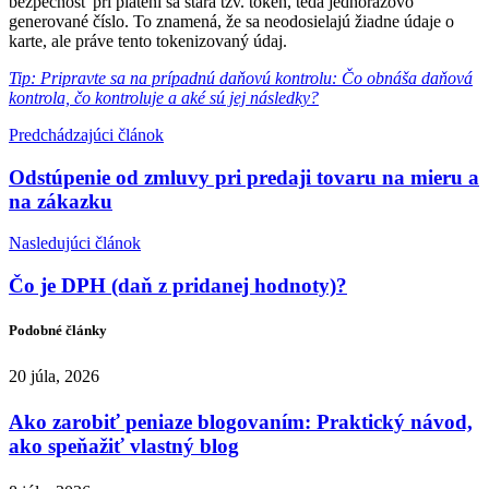
bezpečnosť pri platení sa stará tzv. token, teda jednorazovo
generované číslo. To znamená, že sa neodosielajú žiadne údaje o
karte, ale práve tento tokenizovaný údaj.
Tip: Pripravte sa na prípadnú daňovú kontrolu: Čo obnáša daňová
kontrola, čo kontroluje a aké sú jej následky?
Predchádzajúci článok
Odstúpenie od zmluvy pri predaji tovaru na mieru a
na zákazku
Nasledujúci článok
Čo je DPH (daň z pridanej hodnoty)?
Podobné články
20 júla, 2026
Ako zarobiť peniaze blogovaním: Praktický návod,
ako speňažiť vlastný blog