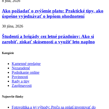
8 júla, 2026
Ako požiadať o zvýšenie platu: Praktické tipy, ako
úspešne vyjednávať o lepšom ohodnotení
30 júna, 2026
Študenti a brigády cez letné prázdniny: Ako si
zarobiť, získať skúsenosti a využiť leto naplno
Kategórie
Kamenné predajne
Nezaradené
Podnikanie online
Povinnosti
Rady a tipy
Zaujímavosti
Najnovšie články
Fotovoltika a jej výhody: Prečo sa oplatí investovať do