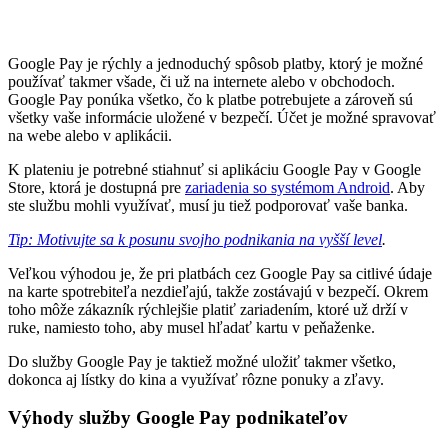
Google Pay je rýchly a jednoduchý spôsob platby, ktorý je možné
používať takmer všade, či už na internete alebo v obchodoch.
Google Pay ponúka všetko, čo k platbe potrebujete a zároveň sú
všetky vaše informácie uložené v bezpečí. Účet je možné spravovať
na webe alebo v aplikácii.
K plateniu je potrebné stiahnuť si aplikáciu Google Pay v Google
Store, ktorá je dostupná pre
zariadenia so systémom Android
. Aby
ste službu mohli využívať, musí ju tiež podporovať vaše banka.
Tip: Motivujte sa k posunu svojho podnikania na vyšší level
.
Veľkou výhodou je, že pri platbách cez Google Pay sa citlivé údaje
na karte spotrebiteľa nezdieľajú, takže zostávajú v bezpečí. Okrem
toho môže zákazník rýchlejšie platiť zariadením, ktoré už drží v
ruke, namiesto toho, aby musel hľadať kartu v peňaženke.
Do služby Google Pay je taktiež možné uložiť takmer všetko,
dokonca aj lístky do kina a využívať rôzne ponuky a zľavy.
Výhody služby Google Pay podnikateľov