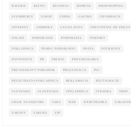
BATERIE
BIZNIS
BUSINESS
DOMENA
DROPSHIPPING
ECOMMERCE
ESHOP
FIRMA
GASTRO
INFORMACIE
INTERNET
JARMOKY
LEGISLATIVA
ODSTUPENIE OD ZMLUVY
ONLINE
PODNIKANIE
PODNIKATEL
PODNIKY
POKLADNICA
POMOC PODNIKANIU
POSTA
POTRAVINY
POVINNOSTI
PR
PREDAJ
PREVADZKAREN
PREVADZKOVY PORIADOK
PREZENTACIA
PSC
REGISTRACNA POKLADNICA
REKLAMACIA
RESTAURACIE
SLOVENKO
SLOVENSKO
SPOLUPRÁCA
STRANKA
TRHY
UDAJE NA FAKTURE
VAHA
WEB
WEBSTRANKA
ZAKAZNIK
ZAKONY
ZARUKA
ZIP