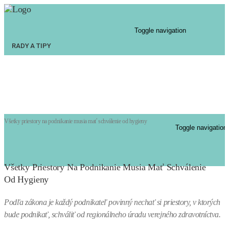
Toggle navigation
RADY A TIPY
PODNIKANIE ONLINE
RADY A TIPY
KAMENNÉ PREDAJNE
PODNIKANIE ONLINE
POVINNOSTI
KAMENNÉ PREDAJNE
KONTAKT
POVINNOSTI
KONTAKT
Home
Povinnosti
Všetky priestory na podnikanie musia mať schválenie od hygieny
Toggle navigation
Všetky Priestory Na Podnikanie Musia Mať Schválenie
Od Hygieny
Podľa zákona je každý podnikateľ povinný nechať si priestory, v ktorých
bude podnikať, schváliť od regionálneho úradu verejného zdravotníctva.