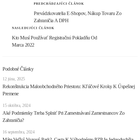
PREDCHÁDZAJÚCI ČLÁNOK
Prevádzkovatelia E-Shopov, Nákup Tovaru Zo
Zahraničia A DPH
NASLEDUJÚCI ČLÁNOK
Kto Musí Používať Registračnú Pokladňu Od
Marca 2022
Podobné Články
12 júna, 2025
Rekonštrukcia Maloobchodného Priestoru: Kľúčové Kroky K Úspešnej
Premene
15 októbra, 2024
Aké Podmienky Treba Splniť Pri Zamestnávaní Zamestnancov Zo
Zahraničia?
16 septembra, 2024
Máte Veľký Vozový Park? Cesta K Výhodnému PZP Je Jednoduchšia,