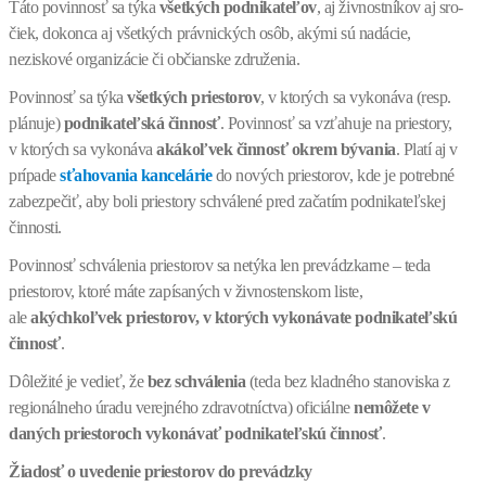
Táto povinnosť sa týka
všetkých podnikateľov
, aj živnostníkov aj sro-
čiek, dokonca aj všetkých právnických osôb, akými sú nadácie,
neziskové organizácie či občianske združenia.
Povinnosť sa týka
všetkých priestorov
, v ktorých sa vykonáva (resp.
plánuje)
podnikateľská činnosť
. Povinnosť sa vzťahuje na priestory,
v ktorých sa vykonáva
akákoľvek činnosť okrem bývania
. Platí aj v
prípade
sťahovania kancelárie
do nových priestorov, kde je potrebné
zabezpečiť, aby boli priestory schválené pred začatím podnikateľskej
činnosti.
Povinnosť schválenia priestorov sa netýka len prevádzkarne – teda
priestorov, ktoré máte zapísaných v živnostenskom liste,
ale
akýchkoľvek priestorov, v ktorých vykonávate podnikateľskú
činnosť
.
Dôležité je vedieť, že
bez schválenia
(teda bez kladného stanoviska z
regionálneho úradu verejného zdravotníctva) oficiálne
nemôžete v
daných priestoroch vykonávať podnikateľskú činnosť
.
Žiadosť o uvedenie priestorov do prevádzky