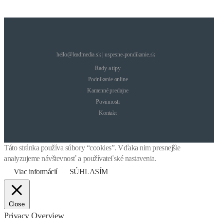
hello@leadmedia.sk | uspesne-pondikanie.sk
Rady a tipy
Podnikanie online
Kamenné predajne
Povinnosti
Kontakt
Táto stránka používa súbory “cookies”. Vďaka nim presnejšie
analyzujeme návštevnosť a používateľské nastavenia.
Viac informácií
SÚHLASÍM
Close
Privacy Overview