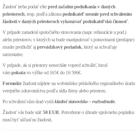
Žiadosť treba podať ešte
pred začatím podnikania v daných
priestoroch
, resp. podľa zákona
podnikateľ nesmie pred schválením
žiadosti v daných priestoroch vykonávať podnikateľskú činnosť
.
V prípade zariadení spoločného stravovania (napr. reštaurácie a pod.)
alebo priestorov, v ktorých sa bude manipulovať s potravinami (predajne)
musíte predložiť aj
prevádzkový poriadok
, ktorý sa schvaľuje
samostatne.
V prípade, ak si priestory nenecháte vopred schváliť, hrozí
vám
pokuta
vo výške od 165€ do 16 596€.
Formulár
žiadosti nájdete na webstránke príslušného regionálneho úradu
verejného zdravotníctva podľa sídla firmy alebo priestoru.
Po schválení vám úrad vydá
kladné stanovisko – rozhodnutie
.
Žiadosť vás bude stáť
50 EUR
. Potvrdenie o úhrade správneho poplatku
musí byť súčasťou žiadosti.