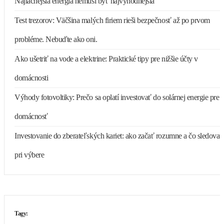
Najlacnejšia energia nemusí byť najvýhodnejšia
Test trezorov: Väčšina malých firiem rieši bezpečnosť až po prvom
probléme. Nebuďte ako oni.
Ako ušetriť na vode a elektrine: Praktické tipy pre nižšie účty v
domácnosti
Výhody fotovoltiky: Prečo sa oplatí investovať do solárnej energie pre
domácnosť
Investovanie do zberateľských kariet: ako začať rozumne a čo sledovať
pri výbere
Tagy: