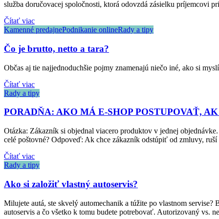
služba doručovacej spoločnosti, ktorá odovzdá zásielku príjemcovi pri
Čítať viac
Kamenné predajne
Podnikanie online
Rady a tipy
Čo je brutto, netto a tara?
Občas aj tie najjednoduchšie pojmy znamenajú niečo iné, ako si myslím
Čítať viac
Rady a tipy
PORADŇA: AKO MÁ E-SHOP POSTUPOVAŤ, A
Otázka: Zákazník si objednal viacero produktov v jednej objednávke
celé poštovné? Odpoveď: Ak chce zákazník odstúpiť od zmluvy, ruší s
Čítať viac
Rady a tipy
Ako si založiť vlastný autoservis?
Milujete autá, ste skvelý automechanik a túžite po vlastnom servise
autoservis a čo všetko k tomu budete potrebovať. Autorizovaný vs. nea