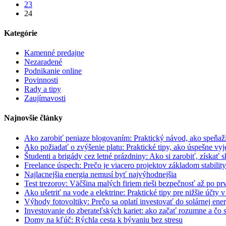
23
24
Kategórie
Kamenné predajne
Nezaradené
Podnikanie online
Povinnosti
Rady a tipy
Zaujímavosti
Najnovšie články
Ako zarobiť peniaze blogovaním: Praktický návod, ako speňaži
Ako požiadať o zvýšenie platu: Praktické tipy, ako úspešne v
Študenti a brigády cez letné prázdniny: Ako si zarobiť, získať s
Freelance úspech: Prečo je viacero projektov základom stability
Najlacnejšia energia nemusí byť najvýhodnejšia
Test trezorov: Väčšina malých firiem rieši bezpečnosť až po 
Ako ušetriť na vode a elektrine: Praktické tipy pre nižšie účty 
Výhody fotovoltiky: Prečo sa oplatí investovať do solárnej en
Investovanie do zberateľských kariet: ako začať rozumne a čo 
Domy na kľúč: Rýchla cesta k bývaniu bez stresu