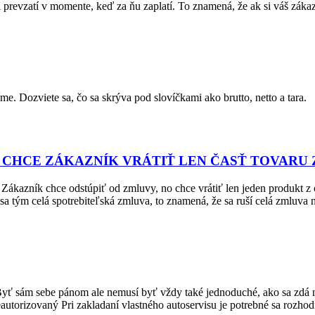
 prevzatí v momente, keď za ňu zaplatí. To znamená, že ak si váš zákaz
e. Dozviete sa, čo sa skrýva pod slovíčkami ako brutto, netto a tara.
K CHCE ZÁKAZNÍK VRÁTIŤ LEN ČASŤ TOVARU
. Zákazník chce odstúpiť od zmluvy, no chce vrátiť len jeden produkt
a tým celá spotrebiteľská zmluva, to znamená, že sa ruší celá zmluva 
? Byť sám sebe pánom ale nemusí byť vždy také jednoduché, ako sa zdá 
utorizovaný Pri zakladaní vlastného autoservisu je potrebné sa rozhodn