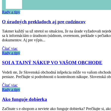
Rady a tipy
O úradných prekladoch aj pre cudzincov
Takmer každý sa už stretol so situáciou, že na úrade vyžadovali nej
sa k informáciám o úradnom (súdnom, overenom, preklade s pečiatkou
dokumentov. Aj pre výpis...
Čítať viac
Rady a tipy
SOI A TAJNÝ NÁKUP VO VAŠOM OBCHODE
Vedeli ste, že Slovenská obchodná inšpekcia môže vo vašom obchode a
peniaze. Prečítajte si podrobnosti o kontrolnom nákupe. Slovenská o
Čítať viac
Rady a tipy
Ako funguje dobierka
Začínate s e-shopom a neviete ako funguje dobierka? Prečítajte si, ak