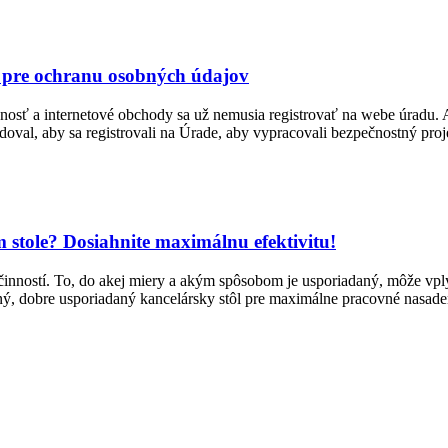
e pre ochranu osobných údajov
sť a internetové obchody sa už nemusia registrovať na webe úradu. Al
al, aby sa registrovali na Úrade, aby vypracovali bezpečnostný proj
stole? Dosiahnite maximálnu efektivitu!
činností. To, do akej miery a akým spôsobom je usporiadaný, môže vplý
taný, dobre usporiadaný kancelársky stôl pre maximálne pracovné nasad