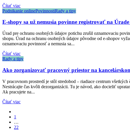
Čítať viac
Podnikanie online
Povinnosti
Rady a tipy
E-shopy sa už nemusia povinne registrovať na Úrad
Úrad pre ochranu osobných údajov potichu zrušil oznamovaciu povinno
shopu. Úrad na ochranu osobných údajov pôvodne od e-shopov vyžadov
oznamovaciu povinnosť a nemusia sa...
Čítať viac
Rady a tipy
Ako zorganizovať pracovný priestor na kancelárskom 
V pracovnom prostredí je stôl stredobod – riadiace centrum všetkých 
Nestrácajte čas kvôli dezorganizácii. Tu je návod, ako docieliť upra
Ak pracujete na...
Čítať viac
1
…
22