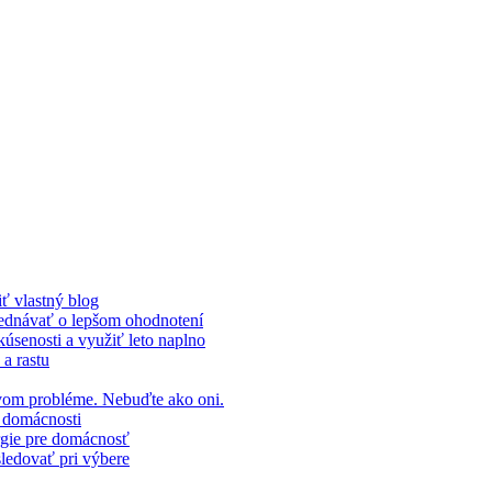
ť vlastný blog
yjednávať o lepšom ohodnotení
kúsenosti a využiť leto naplno
 a rastu
prvom probléme. Nebuďte ako oni.
v domácnosti
ergie pre domácnosť
sledovať pri výbere