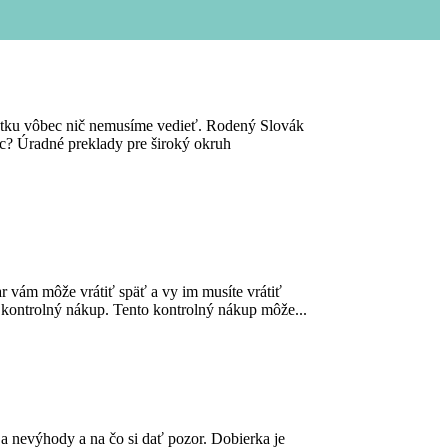
čiatku vôbec nič nemusíme vedieť. Rodený Slovák
ec? Úradné preklady pre široký okruh
r vám môže vrátiť späť a vy im musíte vrátiť
e kontrolný nákup. Tento kontrolný nákup môže...
 a nevýhody a na čo si dať pozor. Dobierka je