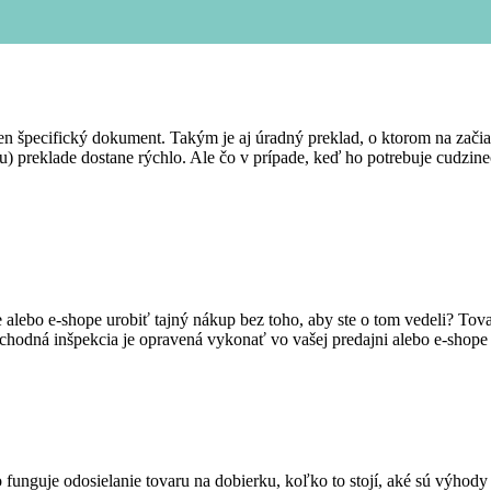
eden špecifický dokument. Takým je aj úradný preklad, o ktorom na za
) preklade dostane rýchlo. Ale čo v prípade, keď ho potrebuje cudzin
lebo e-shope urobiť tajný nákup bez toho, aby ste o tom vedeli? Tova
bchodná inšpekcia je opravená vykonať vo vašej predajni alebo e-shop
o funguje odosielanie tovaru na dobierku, koľko to stojí, aké sú výhody