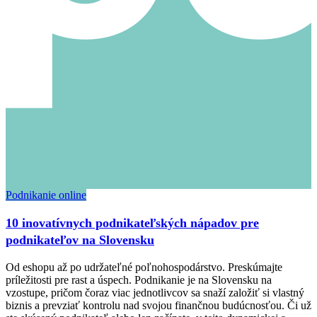
Podnikanie online
10 inovatívnych podnikateľských nápadov pre
podnikateľov na Slovensku
Od eshopu až po udržateľné poľnohospodárstvo. Preskúmajte
príležitosti pre rast a úspech. Podnikanie je na Slovensku na
vzostupe, pričom čoraz viac jednotlivcov sa snaží založiť si vlastný
biznis a prevziať kontrolu nad svojou finančnou budúcnosťou. Či už