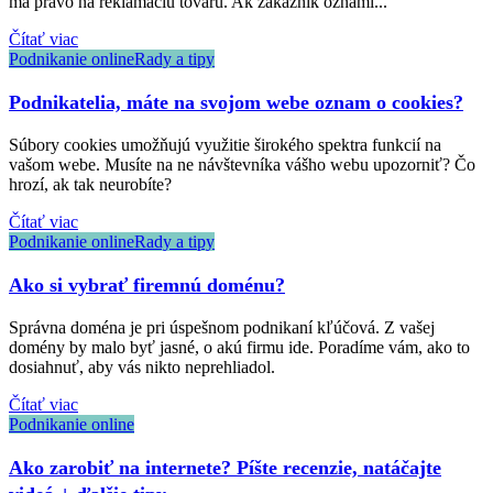
má právo na reklamáciu tovaru. Ak zákazník oznámi...
Čítať viac
Podnikanie online
Rady a tipy
Podnikatelia, máte na svojom webe oznam o cookies?
Súbory cookies umožňujú využitie širokého spektra funkcií na
vašom webe. Musíte na ne návštevníka vášho webu upozorniť? Čo
hrozí, ak tak neurobíte?
Čítať viac
Podnikanie online
Rady a tipy
Ako si vybrať firemnú doménu?
Správna doména je pri úspešnom podnikaní kľúčová. Z vašej
domény by malo byť jasné, o akú firmu ide. Poradíme vám, ako to
dosiahnuť, aby vás nikto neprehliadol.
Čítať viac
Podnikanie online
Ako zarobiť na internete? Píšte recenzie, natáčajte