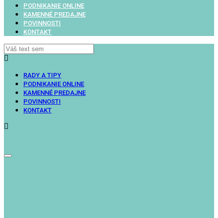
PODNIKANIE ONLINE
KAMENNÉ PREDAJNE
POVINNOSTI
KONTAKT
RADY A TIPY
PODNIKANIE ONLINE
KAMENNÉ PREDAJNE
POVINNOSTI
KONTAKT
Toggle
navigation