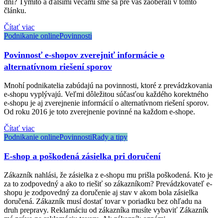
dní? Týmito a ďalšími vecami sme sa pre vás zaoberali v tomto
článku.
Čítať viac
Podnikanie online
Povinnosti
Povinnosť e-shopov zverejniť informácie o
alternatívnom riešení sporov
Mnohí podnikatelia zabúdajú na povinnosti, ktoré z prevádzkovania
e-shopu vyplývajú. Veľmi dôležitou súčasťou každého korektného
e-shopu je aj zverejnenie informácií o alternatívnom riešení sporov.
Od roku 2016 je toto zverejnenie povinné na každom e-shope.
Čítať viac
Podnikanie online
Povinnosti
Rady a tipy
E-shop a poškodená zásielka pri doručení
Zákazník nahlási, že zásielka z e-shopu mu prišla poškodená. Kto je
za to zodpovedný a ako to riešiť so zákazníkom? Prevádzkovateľ e-
shopu je zodpovedný za doručenie aj stav v akom bola zásielka
doručená. Zákazník musí dostať tovar v poriadku bez ohľadu na
druh prepravy. Reklamáciu od zákazníka musíte vybaviť Zákazník