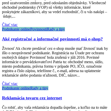
pred uzatvorením zmluvy, pred odoslaním objednávky. Všeobecné
obchodné podmienky (VOP) sú všetky informácie, ktoré
poskytujete zákazníkovi, aby sa vedel rozhodnúť, či u vás nakúpi –
údaje,...
Čítať viac
Podnikanie online
Povinnosti
Rady a tipy
Aké registračné a informačné povinnosti má e-shop?
Živnosť Ak chcete predávať cez e-shop musíte mať živnosť inak by
išlo o neoprávnené podnikanie. Registrácia na Úrade pre ochranu
osobných údajov Povinnosť bola zrušená v júli 2016. Povinné
informácie o prevádzkovateľovi Patria tu: obchodné meno, sídlo,
miesto podnikania, právna formu v prípade PO, IČO, označenie
registra a číslo zápisu, telefónne č., e-mail, adresa na uplatnenie
reklamácie alebo podania sťažnosti, DIČ, názov...
Čítať viac
Podnikanie online
Rady a tipy
Reklamácia tovaru cez internet
Čo robiť, aby vaša reklamácia dopadla úspešne, a koľko na to máte