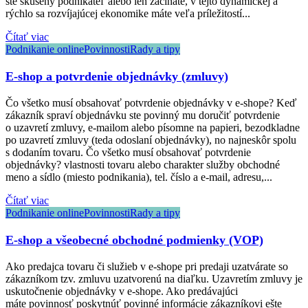
ste skúsený podnikateľ alebo len začínate, v tejto dynamickej a
rýchlo sa rozvíjajúcej ekonomike máte veľa príležitostí...
Čítať viac
Podnikanie online
Povinnosti
Rady a tipy
E-shop a potvrdenie objednávky (zmluvy)
Čo všetko musí obsahovať potvrdenie objednávky v e-shope? Keď
zákazník spraví objednávku ste povinný mu doručiť potvrdenie
o uzavretí zmluvy, e-mailom alebo písomne na papieri, bezodkladne
po uzavretí zmluvy (teda odoslaní objednávky), no najneskôr spolu
s dodaním tovaru. Čo všetko musí obsahovať potvrdenie
objednávky? vlastnosti tovaru alebo charakter služby obchodné
meno a sídlo (miesto podnikania), tel. číslo a e-mail, adresu,...
Čítať viac
Podnikanie online
Povinnosti
Rady a tipy
E-shop a všeobecné obchodné podmienky (VOP)
Ako predajca tovaru či služieb v e-shope pri predaji uzatvárate so
zákazníkom tzv. zmluvu uzatvorenú na diaľku. Uzavretím zmluvy je
uskutočnenie objednávky v e-shope. Ako predávajúci
máte povinnosť poskytnúť povinné informácie zákazníkovi ešte