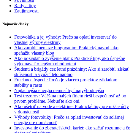
Povinnosti
Rady a tipy
Zaujímavosti
Najnovšie články
Fotovoltika a jej výhody: Prečo sa oplatí investovať do
vlastnej výroby elektriny
Ako zarobiť peniaze blogovaním: Praktický návod, ako
speňažiť vlastný blog
Ako požiadať o zvýšenie platu: Praktické tipy, ako úspešne
vyjednávať o lepšom ohodnotení
Študenti a brigády cez letné prázdniny: Ako si zarobiť, získať
skúsenosti a využiť leto naplno
Freelance úspech: Prečo je viacero projektov základom
stability a rastu
Najlacnejšia energia nemusí byť najvýhodnejšia
Test trezorov: Väčšina malých firiem rieši bezpečnosť až po
prvom probléme. Nebuďte ako oni.
Ako ušetriť na vode a elektrine: Praktické tipy pre nižšie účty
v domácnosti
Výhody fotovoltiky: Prečo sa oplatí investovať do solárnej
energie pre domácnosť
Investovanie do zberateľských kariet: ako začať rozumne a čo