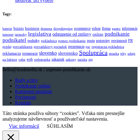
sledovať pri výbere
Tagy:
biznis
business
firma
eshop
informacie
ecommerce
baterie
domena
dropshipping
gastro
legislativa
podnikanie
odstupenie od zmluvy
online
internet
jarmoky
podnikatel
potraviny
podniky
posta
povinnosti
PR
pokladnica
pomoc podnikaniu
prezentacia
predaj
prevadzkaren
prevadzkovy poriadok
psc
registracna pokladnica
Spolupráca
slovenko
slovensko
reklamacia
restauracie
stranka
trhy
udaje
web
zakaznik
na fakture
vaha
webstranka
zakony
zaruka
zip
hello@leadmedia.sk | uspesne-pondikanie.sk
Rady a tipy
Podnikanie online
Kamenné predajne
Povinnosti
Kontakt
Táto stránka používa súbory “cookies”. Vďaka nim presnejšie
analyzujeme návštevnosť a používateľské nastavenia.
Viac informácií
SÚHLASÍM