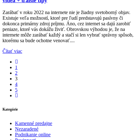
videá + ďalšie tipy
Zarábať v roku 2022 na internete nie je žiadny svetoborný objav.
Existuje veľa možností, ktoré pre ľudí predstavujú pasívny či
dokonca primárny zdroj príjmu. Áno, cez internet sa dajú zarobiť
peniaze, ktoré vás dokážu živiť. Obrovskou výhodou je, že na
internete môže zarábať každý a stačí si len vybrať správny spôsob,
ktorému sa bude ochotne venovať....
Čítať viac
1
2
3
4
5
Kategórie
Kamenné predajne
Nezaradené
Podnikanie online